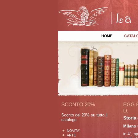
HOME
CATAL
SCONTO 20%
EGG E
D.
Sconto del 20% su tutto il
Storia 
catalogo
Milano 
NOVITA'
in 4°, pp
ARTE