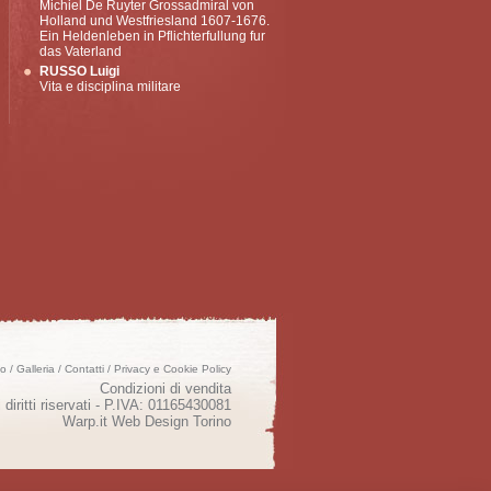
Michiel De Ruyter Grossadmiral von
Holland und Westfriesland 1607-1676.
Ein Heldenleben in Pflichterfullung fur
das Vaterland
RUSSO Luigi
Vita e disciplina militare
mo
/
Galleria
/
Contatti
/
Privacy e Cookie Policy
Condizioni di vendita
 diritti riservati - P.IVA: 01165430081
Warp.it
Web Design Torino