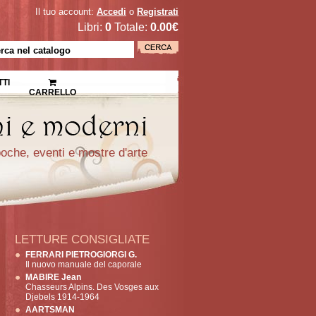
Il tuo account:
Accedi
o
Registrati
Libri:
0
Totale:
0.00€
TI
CARRELLO
epoche, eventi e mostre d'arte
LETTURE CONSIGLIATE
FERRARI PIETROGIORGI G.
Il nuovo manuale del caporale
MABIRE Jean
Chasseurs Alpins. Des Vosges aux
Djebels 1914-1964
AARTSMAN