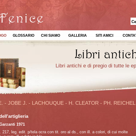
OGO
GLOSSARIO
CHI SIAMO
GALLERIA
SITI AMICI
CONTAT
Libri antichi e di pregio di tutte le 
. - JOBE J. - LACHOUQUE - H. CLEATOR - PH. REICHEL
dell'artiglieria
Garzanti 1971
. 217, leg. edit. p/tela ocra con tit. oro al ds., con ill. a colori, di cui molte