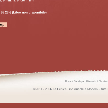
, e mm. ill. e foto in b/n.
35
28 €
(Libro non disponibile)
Home
/
Catalogo
/
Glossario
/
Chi sia
©2011 - 2026 La Fenice Libri Antichi e Moderni - tutti i