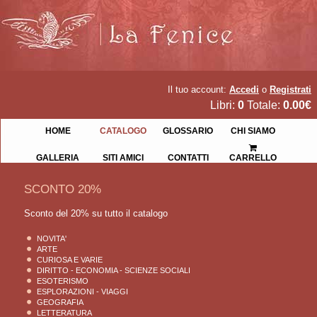
Il tuo account:
Accedi
o
Registrati
Libri:
0
Totale:
0.00€
HOME
CATALOGO
GLOSSARIO
CHI SIAMO
GALLERIA
SITI AMICI
CONTATTI
CARRELLO
SCONTO 20%
Sconto del 20% su tutto il catalogo
NOVITA'
ARTE
CURIOSA E VARIE
DIRITTO - ECONOMIA - SCIENZE SOCIALI
ESOTERISMO
ESPLORAZIONI - VIAGGI
GEOGRAFIA
LETTERATURA