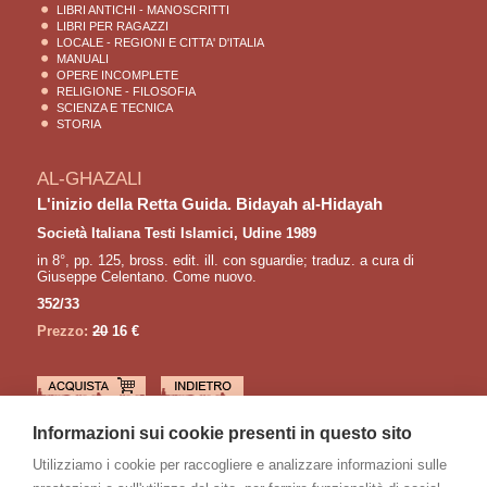
LIBRI ANTICHI - MANOSCRITTI
LIBRI PER RAGAZZI
LOCALE - REGIONI E CITTA' D'ITALIA
MANUALI
OPERE INCOMPLETE
RELIGIONE - FILOSOFIA
SCIENZA E TECNICA
STORIA
AL-GHAZALI
L'inizio della Retta Guida. Bidayah al-Hidayah
Società Italiana Testi Islamici, Udine 1989
in 8°, pp. 125, bross. edit. ill. con sguardie; traduz. a cura di
Giuseppe Celentano. Come nuovo.
352/33
Prezzo:
20
16 €
LETTURE CONSIGLIATE
Informazioni sui cookie presenti in questo sito
LINGS Martin
Utilizziamo i cookie per raccogliere e analizzare informazioni sulle
Un santo sufi del XX secolo. Lo Sceicco Ahmad Al-'Alawi