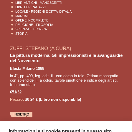
LIBRI ANTICHI - MANOSCRITTI
LIBRI PER RAGAZZI
LOCALE - REGIONI E CITTA' D'ITALIA
MANUALI
OPERE INCOMPLETE
RELIGIONE - FILOSOFIA
SCIENZA E TECNICA
STORIA
ZUFFI STEFANO (A CURA)
La pittura moderna. Gli impressionisti e le avanguardie
del Novecento
Electa Milano 1988
in 4°, pp. 400, leg. edit. ill. con dorso in tela. Ottima monografia
con splendide ill. a colori, tavole sinottiche e indice degli artisti.
In ottimo stato.
651/32
Prezzo:
30
24 €
(Libro non disponibile)
LETTURE CONSIGLIATE
Informazioni sui cookie presenti in questo sito