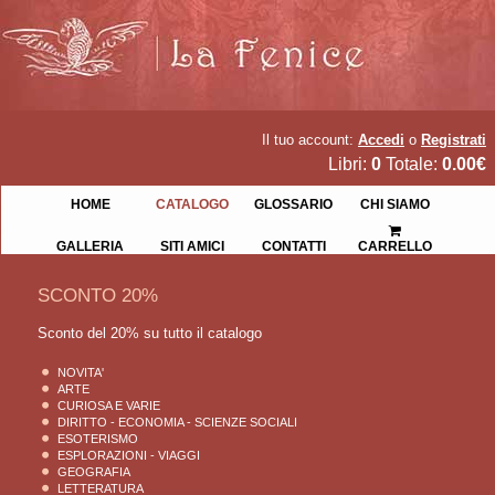
Il tuo account:
Accedi
o
Registrati
Libri:
0
Totale:
0.00€
HOME
CATALOGO
GLOSSARIO
CHI SIAMO
GALLERIA
SITI AMICI
CONTATTI
CARRELLO
SCONTO 20%
Sconto del 20% su tutto il catalogo
NOVITA'
ARTE
CURIOSA E VARIE
DIRITTO - ECONOMIA - SCIENZE SOCIALI
ESOTERISMO
ESPLORAZIONI - VIAGGI
GEOGRAFIA
LETTERATURA