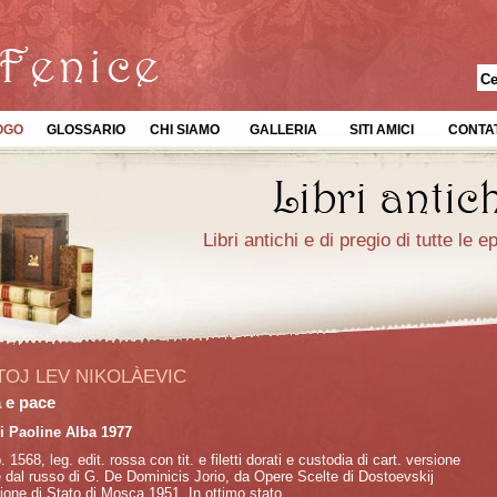
OGO
GLOSSARIO
CHI SIAMO
GALLERIA
SITI AMICI
CONTAT
Libri antichi e di pregio di tutte le 
TOJ LEV NIKOLÀEVIC
 e pace
i Paoline Alba 1977
. 1568, leg. edit. rossa con tit. e filetti dorati e custodia di cart. versione
e dal russo di G. De Dominicis Jorio, da Opere Scelte di Dostoevskij
zione di Stato di Mosca 1951. In ottimo stato.