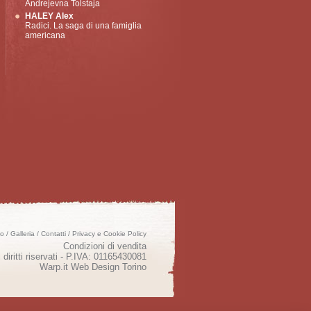
Andrejevna Tolstaja
HALEY Alex
Radici. La saga di una famiglia
americana
mo
/
Galleria
/
Contatti
/
Privacy e Cookie Policy
Condizioni di vendita
 diritti riservati - P.IVA: 01165430081
Warp.it
Web Design Torino