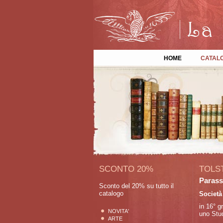
HOME
CATAL
SCONTO 20%
TOLS
Parassi
Sconto del 20% su tutto il
catalogo
Società
in 16° g
NOVITA'
uno Stud
ARTE