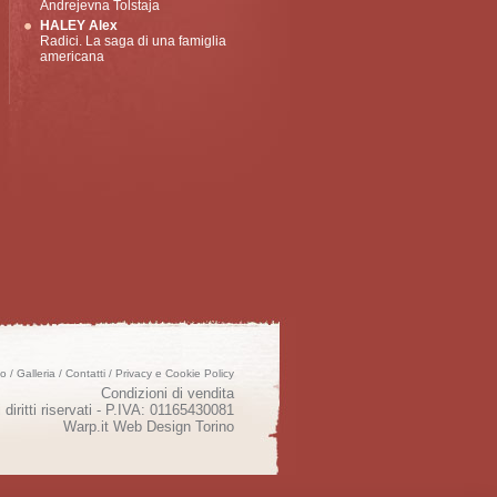
Andrejevna Tolstaja
HALEY Alex
Radici. La saga di una famiglia
americana
mo
/
Galleria
/
Contatti
/
Privacy e Cookie Policy
Condizioni di vendita
 diritti riservati - P.IVA: 01165430081
Warp.it
Web Design Torino