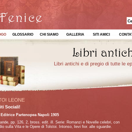
OGO
GLOSSARIO
CHI SIAMO
GALLERIA
SITI AMICI
CONTAT
Libri antichi e di pregio di tutte le 
TOI LEONE
ti Sociali!
 Editrice Partenopea Napoli 1905
rande, pp. 126, 2, bross. edit. ill. Serie: Romanzi e Novelle celebri, con
io sulla Vita e le Opere di Tolstoi. Intonso, lievi fior. alle sguardie.