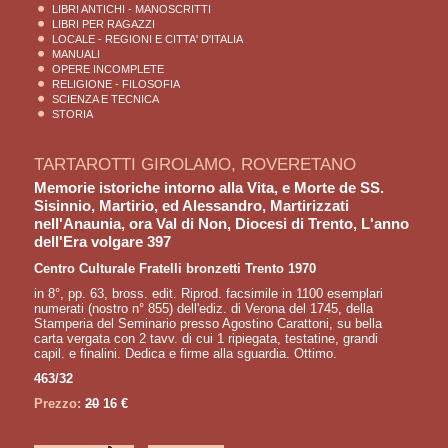
LIBRI ANTICHI - MANOSCRITTI
LIBRI PER RAGAZZI
LOCALE - REGIONI E CITTA' D'ITALIA
MANUALI
OPERE INCOMPLETE
RELIGIONE - FILOSOFIA
SCIENZA E TECNICA
STORIA
TARTAROTTI GIROLAMO, ROVERETANO
Memorie istoriche intorno alla Vita, e Morte de SS.
Sisinnio, Martirio, ed Alessandro, Martirizzati
nell'Anaunia, ora Val di Non, Diocesi di Trento, L'anno
dell'Era volgare 397
Centro Culturale Fratelli bronzetti Trento 1970
in 8°, pp. 63, bross. edit. Riprod. facsimile in 1100 esemplari
numerati (nostro n° 855) dell'ediz. di Verona del 1745, della
Stamperia del Seminario presso Agostino Carattoni, su bella
carta vergata con 2 tavv. di cui 1 ripiegata, testatine, grandi
capil. e finalini. Dedica e firme alla sguardia. Ottimo.
463/32
Prezzo:
20
16 €