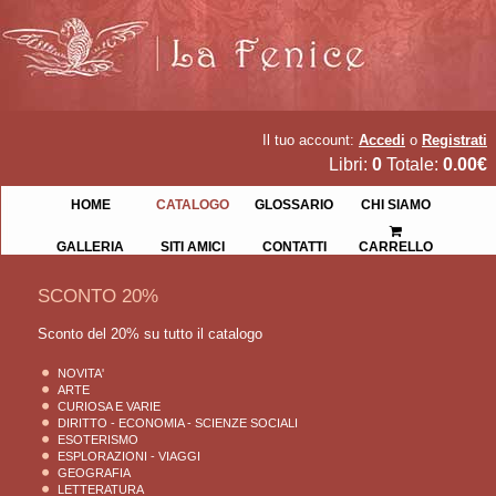
Il tuo account:
Accedi
o
Registrati
Libri:
0
Totale:
0.00€
HOME
CATALOGO
GLOSSARIO
CHI SIAMO
GALLERIA
SITI AMICI
CONTATTI
CARRELLO
SCONTO 20%
Sconto del 20% su tutto il catalogo
NOVITA'
ARTE
CURIOSA E VARIE
DIRITTO - ECONOMIA - SCIENZE SOCIALI
ESOTERISMO
ESPLORAZIONI - VIAGGI
GEOGRAFIA
LETTERATURA