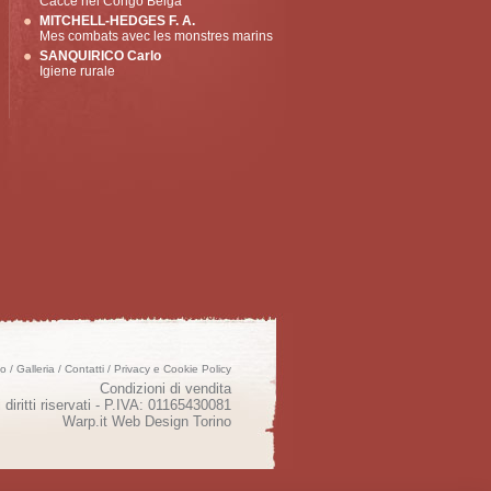
Cacce nel Congo Belga
MITCHELL-HEDGES F. A.
Mes combats avec les monstres marins
SANQUIRICO Carlo
Igiene rurale
mo
/
Galleria
/
Contatti
/
Privacy e Cookie Policy
Condizioni di vendita
 diritti riservati - P.IVA: 01165430081
Warp.it
Web Design Torino