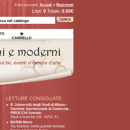
Il tuo account:
Accedi
o
Registrati
Libri:
0
Totale:
0.00€
TI
CARRELLO
epoche, eventi e mostre d'arte
LETTURE CONSIGLIATE
R. Università degli Studi di Milano -
Stazione Sperimentale di Zootecnia -
PIROCCHI Antonio
Studi e ricerche (VII - XVI E. F.)
MARIN Mario
'Na Giamba' (nella grande foresta).