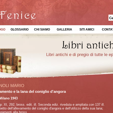
OGO
GLOSSARIO
CHI SIAMO
GALLERIA
SITI AMICI
CONTAT
Libri antichi e di pregio di tutte le 
NOLI MARIO
vamento e la lana del coniglio d'angora
Milano 1943
pp. XI, 292, bross. edit. ill. Seconda ediz. riveduta e ampliata con 137 ill.
etto dell'allevamento del coniglio d'angora e dell'utilizzo della sua lana;
regamenti alla bross.