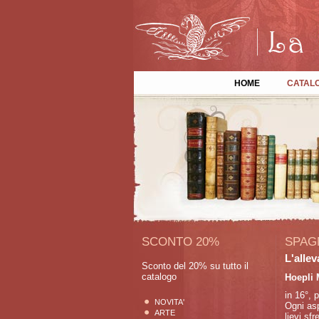
HOME
CATAL
SCONTO 20%
SPAG
L'alle
Sconto del 20% su tutto il
catalogo
Hoepli 
in 16°, 
NOVITA'
Ogni asp
ARTE
lievi sf