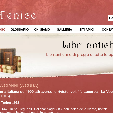
OGO
GLOSSARIO
CHI SIAMO
GALLERIA
SITI AMICI
CONTAT
Libri antichi e di pregio di tutte le 
A GIANNI (A CURA)
ura italiana del '900 attraverso le riviste, vol. 4°: Lacerba - La Vo
 1916)
 Torino 1973
p. 647, 10 nn., leg. edit. Collana: Saggi 283, con indice delle riviste, notizie
iografiche e indice dei nomi. In ottimo stato.