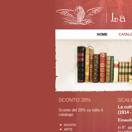
HOME
CATAL
SCONTO 20%
SCALI
La cult
Sconto del 20% su tutto il
(1914 -
catalogo
Einaudi
NOVITA'
in 8°, p
ARTE
bio-bibl