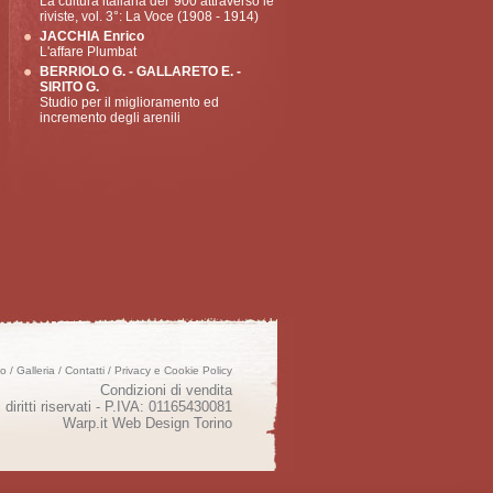
La cultura italiana del '900 attraverso le
riviste, vol. 3°: La Voce (1908 - 1914)
JACCHIA Enrico
L'affare Plumbat
BERRIOLO G. - GALLARETO E. -
SIRITO G.
Studio per il miglioramento ed
incremento degli arenili
mo
/
Galleria
/
Contatti
/
Privacy e Cookie Policy
Condizioni di vendita
 diritti riservati - P.IVA: 01165430081
Warp.it
Web Design Torino