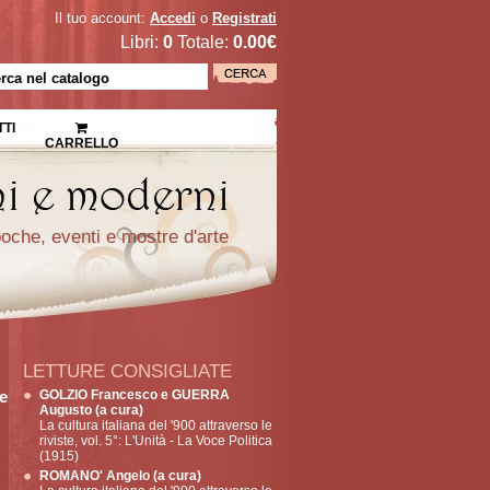
Il tuo account:
Accedi
o
Registrati
Libri:
0
Totale:
0.00€
TI
CARRELLO
epoche, eventi e mostre d'arte
LETTURE CONSIGLIATE
ce
GOLZIO Francesco e GUERRA
Augusto (a cura)
La cultura italiana del '900 attraverso le
riviste, vol. 5°: L'Unità - La Voce Politica
(1915)
ROMANO' Angelo (a cura)