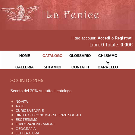
Il tuo account:
Accedi
o
Registrati
Libri:
0
Totale:
0.00€
HOME
CATALOGO
GLOSSARIO
CHI SIAMO
GALLERIA
SITI AMICI
CONTATTI
CARRELLO
SCONTO 20%
Sconto del 20% su tutto il catalogo
NOVITA'
ARTE
CURIOSA E VARIE
DIRITTO - ECONOMIA - SCIENZE SOCIALI
ESOTERISMO
ESPLORAZIONI - VIAGGI
GEOGRAFIA
LETTERATURA