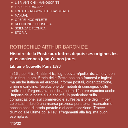
LIBRI ANTICHI - MANOSCRITTI
LIBRI PER RAGAZZI
LOCALE - REGIONI E CITTA' D'ITALIA
MANUALI
OPERE INCOMPLETE
RELIGIONE - FILOSOFIA
SCIENZA E TECNICA
STORIA
ROTHSCHILD ARTHUR BARON DE
Histoire de la Poste aux lettres depuis ses origines les
plus anciennes jusqu'a nos jours
Librairie Nouvelle Paris 1873
in 16°, pp. 4 b., 4, 335, 4 b., leg. coeva m/pelle, ds. a nervi con
tit. e fregi in oro. Storia delle Poste non solo francesi e inglesi
ma anche italiane ed europee, riforme postali, organizzazione,
timbri e cartoline, l'evoluzione dei metodi di consegna, delle
tariffe e dell'organizzazione della posta. L'autore esamina anche
l'impatto della posta sulla società, in particolare sulla
comunicazione, sul commercio e sull'espansione degli imperi
coloniali. Il libro è una risorsa preziosa per storici, ricercatori e
appassionati di storia postale e di comunicazione. Tracce
d'umido alle ultime pp. e lievi sfregamenti alla leg. ma buon
esemplare.
445/32