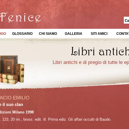
OGO
GLOSSARIO
CHI SIAMO
GALLERIA
SITI AMICI
CONTAT
Libri antichi e di pregio di tutte le 
ACIO EMILIO
 il suo clan
izioni Milano 1998
. 133, 20 nn., bross. edit. ill. Prima ediz. Gli affari occulti di Baudo.