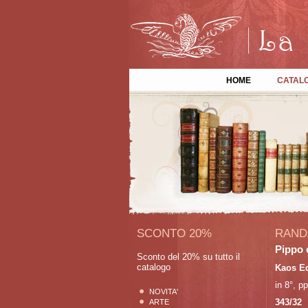
HOME
CATAL
SCONTO 20%
RAND
Pippo e
Sconto del 20% su tutto il
catalogo
Kaos Ed
in 8°, pp
NOVITA'
343/32
ARTE