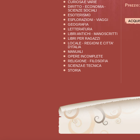
CURIOSA E VARIE
Prezzo:
DIRITTO - ECONOMIA -
SCIENZE SOCIALI
ESOTERISMO
ESPLORAZIONI - VIAGGI
GEOGRAFIA
LETTERATURA
LIBRI ANTICHI - MANOSCRITTI
LIBRI PER RAGAZZI
LOCALE - REGIONI E CITTA'
D'ITALIA
MANUALI
OPERE INCOMPLETE
RELIGIONE - FILOSOFIA
SCIENZA E TECNICA
STORIA