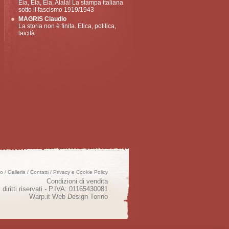
Eia, Eia, Eia, Alalà! La stampa italiana
sotto il fascismo 1919/1943
MAGRIS Claudio
La storia non è finita. Etica, politica,
laicità
mo
/
Galleria
/
Contatti
/
Privacy e Cookie Policy
Condizioni di vendita
 diritti riservati - P.IVA: 01165430081
Warp.it
Web Design Torino