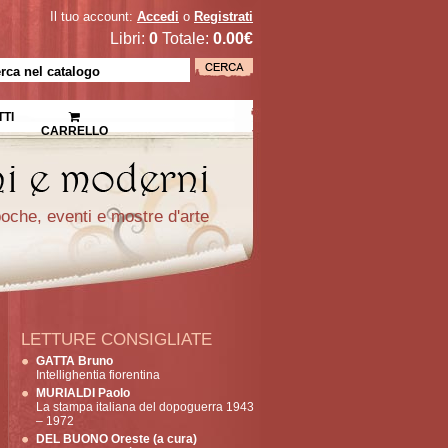
Il tuo account:
Accedi
o
Registrati
Libri:
0
Totale:
0.00€
TI
CARRELLO
epoche, eventi e mostre d'arte
LETTURE CONSIGLIATE
GATTA Bruno
Intellighentia fiorentina
MURIALDI Paolo
La stampa italiana del dopoguerra 1943
– 1972
DEL BUONO Oreste (a cura)