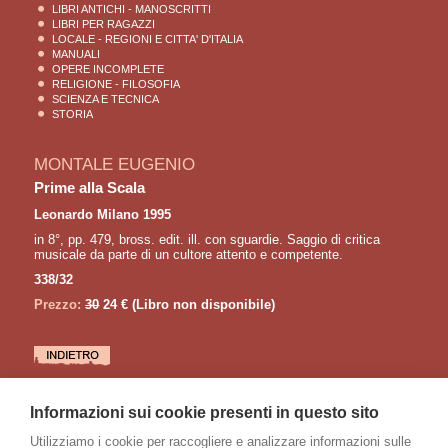
LIBRI ANTICHI - MANOSCRITTI
LIBRI PER RAGAZZI
LOCALE - REGIONI E CITTA' D'ITALIA
MANUALI
OPERE INCOMPLETE
RELIGIONE - FILOSOFIA
SCIENZA E TECNICA
STORIA
MONTALE EUGENIO
Prime alla Scala
Leonardo Milano 1995
in 8°, pp. 479, bross. edit. ill. con sguardie. Saggio di critica
musicale da parte di un cultore attento e competente.
338/32
Prezzo:
30
24 €
(Libro non disponibile)
LETTURE CONSIGLIATE
Informazioni sui cookie presenti in questo sito
CAPORALE P. - EUSEBI M. (a cura di)
Cantare e suonare le canzoni dei Beatles
Utilizziamo i cookie per raccogliere e analizzare informazioni sulle