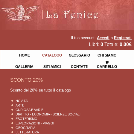
Il tuo account:
Accedi
o
Registrati
Libri:
0
Totale:
0.00€
HOME
CATALOGO
GLOSSARIO
CHI SIAMO
GALLERIA
SITI AMICI
CONTATTI
CARRELLO
SCONTO 20%
Sconto del 20% su tutto il catalogo
NOVITA'
ARTE
CURIOSA E VARIE
DIRITTO - ECONOMIA - SCIENZE SOCIALI
ESOTERISMO
ESPLORAZIONI - VIAGGI
GEOGRAFIA
LETTERATURA