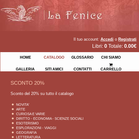
Il tuo account:
Accedi
o
Registrati
Libri:
0
Totale:
0.00€
HOME
CATALOGO
GLOSSARIO
CHI SIAMO
GALLERIA
SITI AMICI
CONTATTI
CARRELLO
SCONTO 20%
Sconto del 20% su tutto il catalogo
NOVITA'
ARTE
CURIOSA E VARIE
DIRITTO - ECONOMIA - SCIENZE SOCIALI
ESOTERISMO
ESPLORAZIONI - VIAGGI
GEOGRAFIA
LETTERATURA