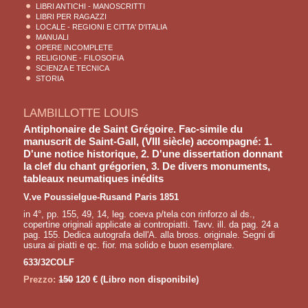
LIBRI ANTICHI - MANOSCRITTI
LIBRI PER RAGAZZI
LOCALE - REGIONI E CITTA' D'ITALIA
MANUALI
OPERE INCOMPLETE
RELIGIONE - FILOSOFIA
SCIENZA E TECNICA
STORIA
LAMBILLOTTE LOUIS
Antiphonaire de Saint Grégoire. Fac-simile du
manuscrit de Saint-Gall, (VIII siècle) accompagné: 1.
D'une notice historique, 2. D'une dissertation donnant
la clef du chant grégorien, 3. De divers monuments,
tableaux neumatiques inédits
V.ve Poussielgue-Rusand Paris 1851
in 4°, pp. 155, 49, 14, leg. coeva p/tela con rinforzo al ds.,
copertine originali applicate ai contropiatti. Tavv. ill. da pag. 24 a
pag. 155. Dedica autografa dell'A. alla bross. originale. Segni di
usura ai piatti e qc. fior. ma solido e buon esemplare.
633/32COLF
Prezzo:
150
120 €
(Libro non disponibile)