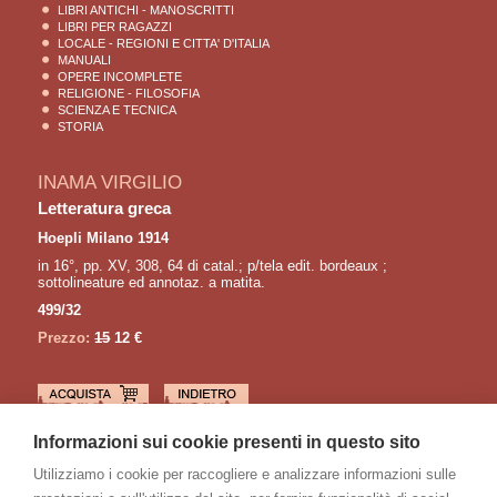
LIBRI ANTICHI - MANOSCRITTI
LIBRI PER RAGAZZI
LOCALE - REGIONI E CITTA' D'ITALIA
MANUALI
OPERE INCOMPLETE
RELIGIONE - FILOSOFIA
SCIENZA E TECNICA
STORIA
INAMA VIRGILIO
Letteratura greca
Hoepli Milano 1914
in 16°, pp. XV, 308, 64 di catal.; p/tela edit. bordeaux ;
sottolineature ed annotaz. a matita.
499/32
Prezzo:
15
12 €
LETTURE CONSIGLIATE
Informazioni sui cookie presenti in questo sito
BACHMANN Ingeborg
Utilizziamo i cookie per raccogliere e analizzare informazioni sulle
Anrufung des grossen bären. Gedichte