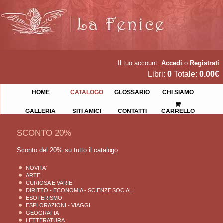
Il tuo account:
Accedi
o
Registrati
Libri:
0
Totale:
0.00€
HOME
CATALOGO
GLOSSARIO
CHI SIAMO
GALLERIA
SITI AMICI
CONTATTI
CARRELLO
SCONTO 20%
Sconto del 20% su tutto il catalogo
NOVITA'
ARTE
CURIOSA E VARIE
DIRITTO - ECONOMIA - SCIENZE SOCIALI
ESOTERISMO
ESPLORAZIONI - VIAGGI
GEOGRAFIA
LETTERATURA