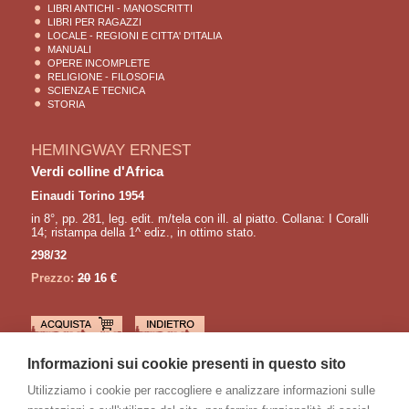
LIBRI ANTICHI - MANOSCRITTI
LIBRI PER RAGAZZI
LOCALE - REGIONI E CITTA' D'ITALIA
MANUALI
OPERE INCOMPLETE
RELIGIONE - FILOSOFIA
SCIENZA E TECNICA
STORIA
HEMINGWAY ERNEST
Verdi colline d'Africa
Einaudi Torino 1954
in 8°, pp. 281, leg. edit. m/tela con ill. al piatto. Collana: I Coralli
14; ristampa della 1^ ediz., in ottimo stato.
298/32
Prezzo:
20
16 €
LETTURE CONSIGLIATE
Informazioni sui cookie presenti in questo sito
BACHMANN Ingeborg
Utilizziamo i cookie per raccogliere e analizzare informazioni sulle
Anrufung des grossen bären. Gedichte