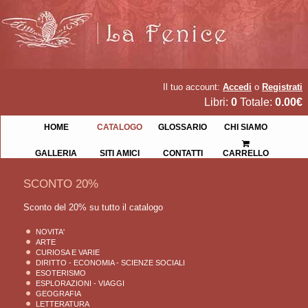
Il tuo account:
Accedi
o
Registrati
Libri:
0
Totale:
0.00€
HOME
CATALOGO
GLOSSARIO
CHI SIAMO
GALLERIA
SITI AMICI
CONTATTI
CARRELLO
SCONTO 20%
Sconto del 20% su tutto il catalogo
NOVITA'
ARTE
CURIOSA E VARIE
DIRITTO - ECONOMIA - SCIENZE SOCIALI
ESOTERISMO
ESPLORAZIONI - VIAGGI
GEOGRAFIA
LETTERATURA