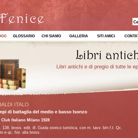
OGO
GLOSSARIO
CHI SIAMO
GALLERIA
SITI AMICI
CONTAT
Libri antichi e di pregio di tutte le 
ALDI ITALO
mpi di battaglia del medio e basso Isonzo
 Club Italiano Milano 1928
. 138, bross. edit. ill. Guida storico turistica, con m. tavv. b/n f.t. Qc.
o e qc. fior. alla bross.