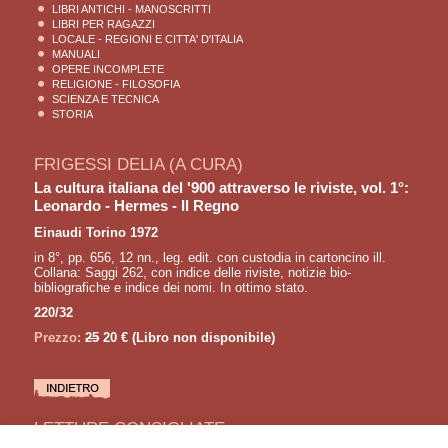
LIBRI ANTICHI - MANOSCRITTI
LIBRI PER RAGAZZI
LOCALE - REGIONI E CITTA' D'ITALIA
MANUALI
OPERE INCOMPLETE
RELIGIONE - FILOSOFIA
SCIENZA E TECNICA
STORIA
FRIGESSI DELIA (A CURA)
La cultura italiana del '900 attraverso le riviste, vol. 1°:
Leonardo - Hermes - Il Regno
Einaudi Torino 1972
in 8°, pp. 656, 12 nn., leg. edit. con custodia in cartoncino ill.
Collana: Saggi 262, con indice delle riviste, notizie bio-
bibliografiche e indice dei nomi. In ottimo stato.
220/32
Prezzo:
25
20 €
(Libro non disponibile)
LETTURE CONSIGLIATE