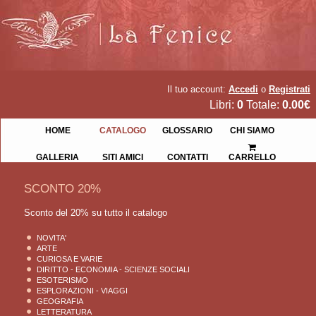
Il tuo account:
Accedi
o
Registrati
Libri:
0
Totale:
0.00€
HOME
CATALOGO
GLOSSARIO
CHI SIAMO
GALLERIA
SITI AMICI
CONTATTI
CARRELLO
SCONTO 20%
Sconto del 20% su tutto il catalogo
NOVITA'
ARTE
CURIOSA E VARIE
DIRITTO - ECONOMIA - SCIENZE SOCIALI
ESOTERISMO
ESPLORAZIONI - VIAGGI
GEOGRAFIA
LETTERATURA