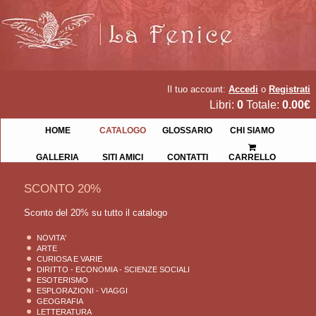
Il tuo account:
Accedi
o
Registrati
Libri:
0
Totale:
0.00€
HOME
CATALOGO
GLOSSARIO
CHI SIAMO
GALLERIA
SITI AMICI
CONTATTI
CARRELLO
SCONTO 20%
Sconto del 20% su tutto il catalogo
NOVITA'
ARTE
CURIOSA E VARIE
DIRITTO - ECONOMIA - SCIENZE SOCIALI
ESOTERISMO
ESPLORAZIONI - VIAGGI
GEOGRAFIA
LETTERATURA