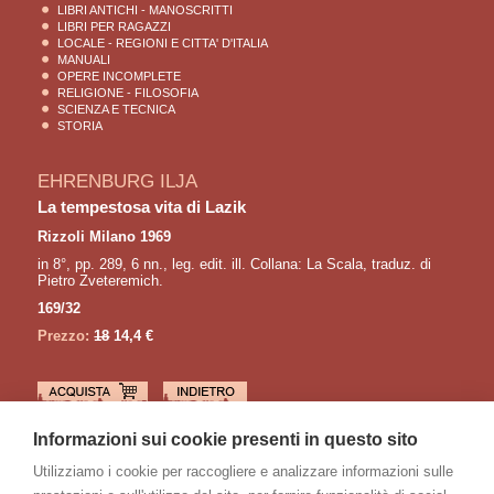
LIBRI ANTICHI - MANOSCRITTI
LIBRI PER RAGAZZI
LOCALE - REGIONI E CITTA' D'ITALIA
MANUALI
OPERE INCOMPLETE
RELIGIONE - FILOSOFIA
SCIENZA E TECNICA
STORIA
EHRENBURG ILJA
La tempestosa vita di Lazik
Rizzoli Milano 1969
in 8°, pp. 289, 6 nn., leg. edit. ill. Collana: La Scala, traduz. di
Pietro Zveteremich.
169/32
Prezzo:
18
14,4 €
LETTURE CONSIGLIATE
Informazioni sui cookie presenti in questo sito
BACHMANN Ingeborg
Utilizziamo i cookie per raccogliere e analizzare informazioni sulle
Anrufung des grossen bären. Gedichte