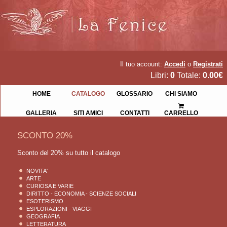
Il tuo account:
Accedi
o
Registrati
Libri:
0
Totale:
0.00€
HOME
CATALOGO
GLOSSARIO
CHI SIAMO
GALLERIA
SITI AMICI
CONTATTI
CARRELLO
SCONTO 20%
Sconto del 20% su tutto il catalogo
NOVITA'
ARTE
CURIOSA E VARIE
DIRITTO - ECONOMIA - SCIENZE SOCIALI
ESOTERISMO
ESPLORAZIONI - VIAGGI
GEOGRAFIA
LETTERATURA