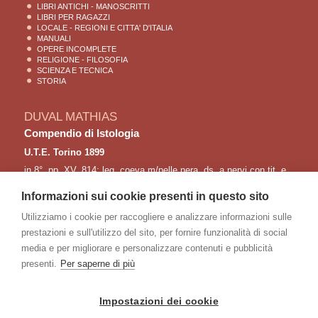
LIBRI ANTICHI - MANOSCRITTI
LIBRI PER RAGAZZI
LOCALE - REGIONI E CITTA' D'ITALIA
MANUALI
OPERE INCOMPLETE
RELIGIONE - FILOSOFIA
SCIENZA E TECNICA
STORIA
DUVAL MATHIAS
Compendio di Istologia
U.T.E. Torino 1899
in 8°, pp. XV, 814; leg. coeva m/pelle nera, ds. a nervi con tit. e
fregi in oro, tagli spruzz. "Opera tradotta in italiano e arricchita
di note dai dottori R. Fusari e L. Sala, illustrata con 412 figure
Informazioni sui cookie presenti in questo sito
inserite nel testo"; lievi fior.
Utilizziamo i cookie per raccogliere e analizzare informazioni sulle
063/32
prestazioni e sull'utilizzo del sito, per fornire funzionalità di social
Prezzo:
100
80 €
media e per migliorare e personalizzare contenuti e pubblicità
presenti.
Per saperne di più
Impostazioni dei cookie