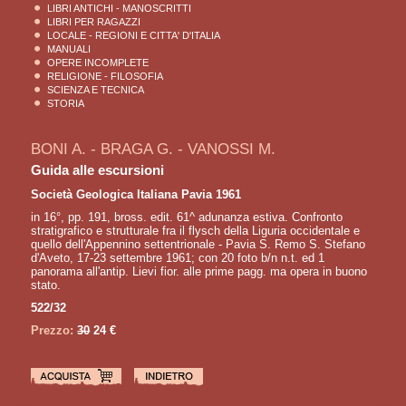
LIBRI ANTICHI - MANOSCRITTI
LIBRI PER RAGAZZI
LOCALE - REGIONI E CITTA' D'ITALIA
MANUALI
OPERE INCOMPLETE
RELIGIONE - FILOSOFIA
SCIENZA E TECNICA
STORIA
BONI A. - BRAGA G. - VANOSSI M.
Guida alle escursioni
Società Geologica Italiana Pavia 1961
in 16°, pp. 191, bross. edit. 61^ adunanza estiva. Confronto
stratigrafico e strutturale fra il flysch della Liguria occidentale e
quello dell'Appennino settentrionale - Pavia S. Remo S. Stefano
d'Aveto, 17-23 settembre 1961; con 20 foto b/n n.t. ed 1
panorama all'antip. Lievi fior. alle prime pagg. ma opera in buono
stato.
522/32
Prezzo:
30
24 €