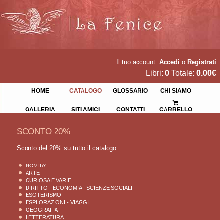
Il tuo account:
Accedi
o
Registrati
Libri:
0
Totale:
0.00€
HOME
CATALOGO
GLOSSARIO
CHI SIAMO
GALLERIA
SITI AMICI
CONTATTI
CARRELLO
SCONTO 20%
Sconto del 20% su tutto il catalogo
NOVITA'
ARTE
CURIOSA E VARIE
DIRITTO - ECONOMIA - SCIENZE SOCIALI
ESOTERISMO
ESPLORAZIONI - VIAGGI
GEOGRAFIA
LETTERATURA