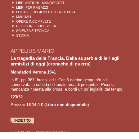
LIBRI ANTICHI - MANOSCRITTI
LIBRI PER RAGAZZI
LOCALE - REGIONI E CITTA' D'ITALIA
MANUALI
OPERE INCOMPLETE
RELIGIONE - FILOSOFIA
SCIENZA E TECNICA
STORIA
APPELIUS MARIO
La tragedia della Francia. Dalla superbia di ieri agli
armistizi di oggi (cronache di guerra)
Mondadori Verona 1941
in 8°, pp. 367, bross. edit. Con 5 cartine geogr. b/n n.t.;
conservata la scheda editoriale rosa di presentaz. Piccola
mancanza riparata alla bross. e bordi un po' ingialliti dal tempo.
123/32
Prezzo:
18
14,4 €
(Libro non disponibile)
LETTURE CONSIGLIATE