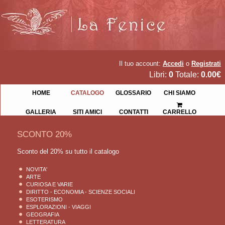
Il tuo account:
Accedi
o
Registrati
Libri:
0
Totale:
0.00€
HOME
CATALOGO
GLOSSARIO
CHI SIAMO
GALLERIA
SITI AMICI
CONTATTI
CARRELLO
SCONTO 20%
Sconto del 20% su tutto il catalogo
NOVITA'
ARTE
CURIOSA E VARIE
DIRITTO - ECONOMIA - SCIENZE SOCIALI
ESOTERISMO
ESPLORAZIONI - VIAGGI
GEOGRAFIA
LETTERATURA