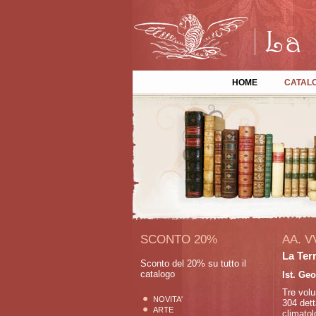
HOME
CATAL
SCONTO 20%
AA. V
La Ter
Sconto del 20% su tutto il
catalogo
Ist. Ge
Tre volu
NOVITA'
304 dett
ARTE
climatol