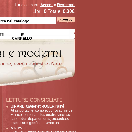
Il tuo account:
Accedi
o
Registrati
Libri:
0
Totale:
0.00€
TI
CARRELLO
epoche, eventi e mostre d'arte
LETTURE CONSIGLIATE
GIRARD Xavier et ROGER l'ainé
Atlas portatif et complet du royaume de
France, contenant les quatre-vingt-six
cartes des départements, précédées
d'une carte générale ; avec un ...
AA. VV.