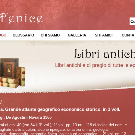
OGO
GLOSSARIO
CHI SIAMO
GALLERIA
SITI AMICI
CONTAT
Libri antichi e di pregio di tutte le 
V.
ra. Grande atlante geografico economico storico, in 3 voll.
ogr. De Agostini Novara 1965
mi di cm. 40 (cm 34 il 3° vol.), 1° vol. pp. 10 nn., 118 di indice dei nomi e
agliate carte a colori, alcune ripiegate, di astronomia, geologia,
ogia, demografia, geografia fisica, politica ed economica; il 2° vol. pp. 12