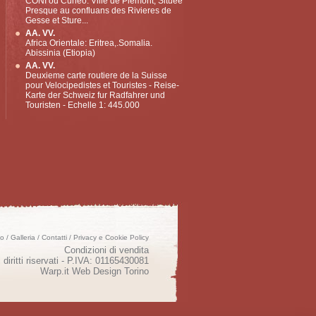
CONI ou Cuneo. Ville de Piemont, Située
Presque au confluans des Rivieres de
Gesse et Sture...
AA. VV.
Africa Orientale: Eritrea,.Somalia.
Abissinia (Etiopia)
AA. VV.
Deuxieme carte routiere de la Suisse
pour Velocipedistes et Touristes - Reise-
Karte der Schweiz fur Radfahrer und
Touristen - Echelle 1: 445.000
mo
/
Galleria
/
Contatti
/
Privacy e Cookie Policy
Condizioni di vendita
 diritti riservati - P.IVA: 01165430081
Warp.it
Web Design Torino