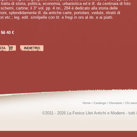
 tratta di storia, politica, economia, urbanistica ed è ill. da centinaia di foto
, schemi, cartine; il 3° vol. pp. 4 nn., 284 è dedicato alla storia delle
ioni, splendidamente ill. da antiche carte, portolani, vedute, ritratti di
ri etc.; leg. edit. similpelle con tit. e fregi in oro al ds. e ai piatti.
50
40 €
Home
/
Catalogo
/
Glossario
/
Chi sia
©2011 - 2026 La Fenice Libri Antichi e Moderni - tutti i