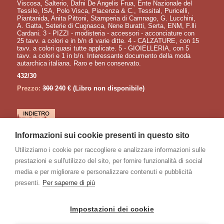
Viscosa, Salterio, Dafni De Angelis Frua, Ente Nazionale del
Tessile, ISA, Polo Visca, Piacenza & C., Tessital, Puricelli,
Piantanida, Anita Pittoni, Stamperia di Camnago, G. Lucchini,
A. Gatta, Seterie di Cugnasca, Nene Buratti, Serta, ENM, F.lli
Cardani. 3 - PIZZI - modisteria - accessori - acconciature con
25 tavv. a colori e in b/n di varie ditte. 4 - CALZATURE, con 15
tavv. a colori quasi tutte applicate. 5 - GIOIELLERIA, con 5
tavv. a colori e 1 in b/n. Interessante documento della moda
autarchica italiana. Raro e ben conservato.
432/30
Prezzo:
300
240 €
(Libro non disponibile)
LETTURE CONSIGLIATE
Informazioni sui cookie presenti in questo sito
VOCINO Michele
Utilizziamo i cookie per raccogliere e analizzare informazioni sulle
Storia del costume. Venti secoli di vita italiana
prestazioni e sull'utilizzo del sito, per fornire funzionalità di social
AGUGLIA Carlo
Caffè storici nel mondo
media e per migliorare e personalizzare contenuti e pubblicità
TOSCHI Paolo (a cura)
presenti.
Per saperne di più
Il folklore. Tradizioni, vita e arti popolari
TAINE Ippolito
Appunti su Parigi. Vita ed opinioni di Federico Tommaso Graindorge
Impostazioni dei cookie