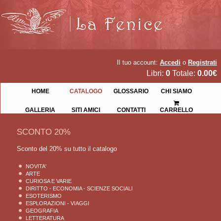
Il tuo account:
Accedi
o
Registrati
Libri:
0
Totale:
0.00€
HOME
CATALOGO
GLOSSARIO
CHI SIAMO
GALLERIA
SITI AMICI
CONTATTI
CARRELLO
SCONTO 20%
Sconto del 20% su tutto il catalogo
NOVITA'
ARTE
CURIOSA E VARIE
DIRITTO - ECONOMIA - SCIENZE SOCIALI
ESOTERISMO
ESPLORAZIONI - VIAGGI
GEOGRAFIA
LETTERATURA