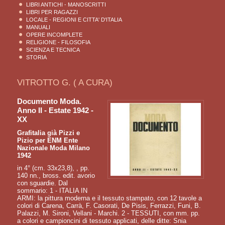
LIBRI ANTICHI - MANOSCRITTI
LIBRI PER RAGAZZI
LOCALE - REGIONI E CITTA' D'ITALIA
MANUALI
OPERE INCOMPLETE
RELIGIONE - FILOSOFIA
SCIENZA E TECNICA
STORIA
VITROTTO G. ( A CURA)
Documento Moda.
Anno II - Estate 1942 -
XX
Grafitalia già Pizzi e
Pizio per ENM Ente
Nazionale Moda Milano
1942
in 4° (cm. 33x23,8), , pp.
140 nn., bross. edit. avorio
con sguardie. Dal
sommario: 1 - ITALIA IN
ARMI: la pittura moderna e il tessuto stampato, con 12 tavole a
colori di Carena, Carrà, F. Casorati, De Pisis, Ferrazzi, Funi, B.
Palazzi, M. Sironi, Vellani - Marchi. 2 - TESSUTI, con mm. pp.
a colori e campioncini di tessuto applicati, delle ditte: Snia