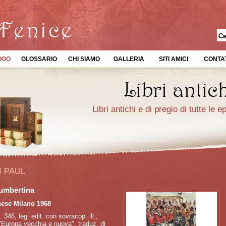
OGO
GLOSSARIO
CHI SIAMO
GALLERIA
SITI AMICI
CONTAT
Libri antichi e di pregio di tutte le 
I PAUL
umbertina
hese Milano 1968
. 346, leg. edit. con sovracop. ill.;
"Europa vecchia e nuova", traduz. di