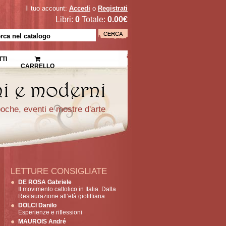
Il tuo account:
Accedi
o
Registrati
Libri:
0
Totale:
0.00€
TI
CARRELLO
epoche, eventi e mostre d'arte
LETTURE CONSIGLIATE
DE ROSA Gabriele
Il movimento cattolico in Italia. Dalla
Restaurazione all’età giolittiana
DOLCI Danilo
Esperienze e riflessioni
MAUROIS André