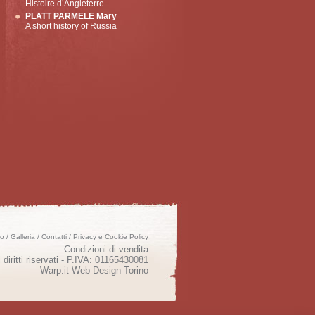
Histoire d’Angleterre
PLATT PARMELE Mary
A short history of Russia
mo
/
Galleria
/
Contatti
/
Privacy e Cookie Policy
Condizioni di vendita
 diritti riservati - P.IVA: 01165430081
Warp.it
Web Design Torino