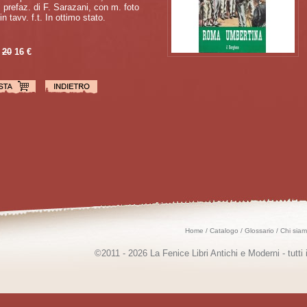
i, prefaz. di F. Sarazani, con m. foto
n tavv. f.t. In ottimo stato.
20
16 €
Home
/
Catalogo
/
Glossario
/
Chi sia
©2011 - 2026 La Fenice Libri Antichi e Moderni - tutti i