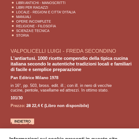
LIBRI ANTICHI - MANOSCRITTI
LIBRI PER RAGAZZI
LOCALE - REGIONI E CITTA' D'ITALIA
MANUALI
OPERE INCOMPLETE
RELIGIONE - FILOSOFIA
SCIENZA E TECNICA
STORIA
VALPOLICELLI LUIGI - FREDA SECONDINO
L'antiartusi. 1000 ricette compendio della tipica cucina
italiana secondo le autentiche tradizioni locali e familiari
di facile e semplice preparazione
Pan Editrice Milano 1978
in 16°, pp. 503, bross. edit. ill.; con ill. in nero di vecchie
cucine, pentole, vasellame ed attrezzi. In ottimo stato.
101/30
Prezzo:
28
22,4 €
(Libro non disponibile)
LETTURE CONSIGLIATE