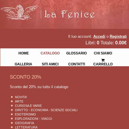
Il tuo account:
Accedi
o
Registrati
Libri:
0
Totale:
0.00€
HOME
CATALOGO
GLOSSARIO
CHI SIAMO
GALLERIA
SITI AMICI
CONTATTI
CARRELLO
SCONTO 20%
Sconto del 20% su tutto il catalogo
NOVITA'
ARTE
CURIOSA E VARIE
DIRITTO - ECONOMIA - SCIENZE SOCIALI
ESOTERISMO
ESPLORAZIONI - VIAGGI
GEOGRAFIA
LETTERATURA