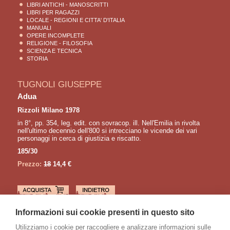
LIBRI ANTICHI - MANOSCRITTI
LIBRI PER RAGAZZI
LOCALE - REGIONI E CITTA' D'ITALIA
MANUALI
OPERE INCOMPLETE
RELIGIONE - FILOSOFIA
SCIENZA E TECNICA
STORIA
TUGNOLI GIUSEPPE
Adua
Rizzoli Milano 1978
in 8°, pp. 354, leg. edit. con sovracop. ill. Nell'Emilia in rivolta
nell'ultimo decennio dell'800 si intrecciano le vicende dei vari
personaggi in cerca di giustizia e riscatto.
185/30
Prezzo:
18
14,4 €
LETTURE CONSIGLIATE
Informazioni sui cookie presenti in questo sito
SORA Orlando
Utilizziamo i cookie per raccogliere e analizzare informazioni sulle
I Promessi Sposi attraverso l'immagine