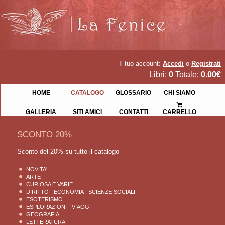
Il tuo account:
Accedi
o
Registrati
Libri:
0
Totale:
0.00€
HOME
CATALOGO
GLOSSARIO
CHI SIAMO
GALLERIA
SITI AMICI
CONTATTI
CARRELLO
SCONTO 20%
Sconto del 20% su tutto il catalogo
NOVITA'
ARTE
CURIOSA E VARIE
DIRITTO - ECONOMIA - SCIENZE SOCIALI
ESOTERISMO
ESPLORAZIONI - VIAGGI
GEOGRAFIA
LETTERATURA