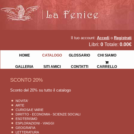
Il tuo account:
Accedi
o
Registrati
Libri:
0
Totale:
0.00€
HOME
CATALOGO
GLOSSARIO
CHI SIAMO
GALLERIA
SITI AMICI
CONTATTI
CARRELLO
SCONTO 20%
Sconto del 20% su tutto il catalogo
NOVITA'
ARTE
CURIOSA E VARIE
DIRITTO - ECONOMIA - SCIENZE SOCIALI
ESOTERISMO
ESPLORAZIONI - VIAGGI
GEOGRAFIA
LETTERATURA