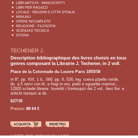
LIBRI ANTICHI - MANOSCRITTI
LIBRI PER RAGAZZI
LOCALE - REGIONI E CITTA' D'ITALIA
MANUALI
OPERE INCOMPLETE
RELIGIONE - FILOSOFIA
SCIENZA E TECNICA
STORIA
TECHENER J.
Description bibliographique des livres choisis en tous
genres composant la Librairie J. Techener, in 2 voll.
Place de la Colonnade du Louvre Paris 1855/58
in 8°, pp. XIII, 1 b., 560; pp. II, 526; leg. coeva p/pelle verde,
ds. a 5 nervi con tit. e fregi in oro, piatti e sguardie marmor.;
12920 schede librarie. Invertiti i frontespizi dei 2 vol., lievi fior. e
antichi restauri ai ds.
627/30
Prezzo:
80
64 €
LETTURE CONSIGLIATE