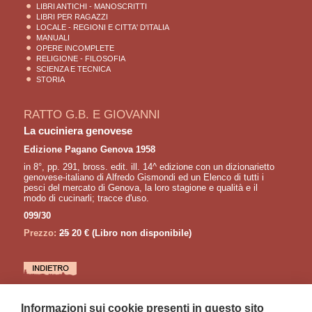
LIBRI ANTICHI - MANOSCRITTI
LIBRI PER RAGAZZI
LOCALE - REGIONI E CITTA' D'ITALIA
MANUALI
OPERE INCOMPLETE
RELIGIONE - FILOSOFIA
SCIENZA E TECNICA
STORIA
RATTO G.B. E GIOVANNI
La cuciniera genovese
Edizione Pagano Genova 1958
in 8°, pp. 291, bross. edit. ill. 14^ edizione con un dizionarietto
genovese-italiano di Alfredo Gismondi ed un Elenco di tutti i
pesci del mercato di Genova, la loro stagione e qualità e il
modo di cucinarli; tracce d'uso.
099/30
Prezzo:
25
20 €
(Libro non disponibile)
LETTURE CONSIGLIATE
Informazioni sui cookie presenti in questo sito
SPINOLA Oberto