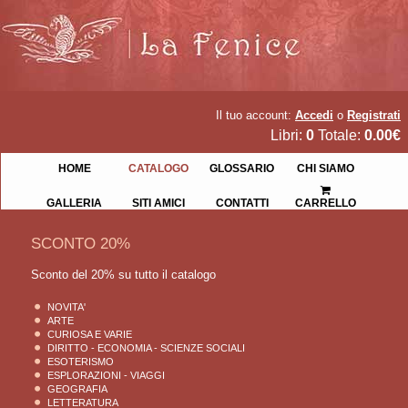
Il tuo account:
Accedi
o
Registrati
Libri:
0
Totale:
0.00€
HOME
CATALOGO
GLOSSARIO
CHI SIAMO
GALLERIA
SITI AMICI
CONTATTI
CARRELLO
SCONTO 20%
Sconto del 20% su tutto il catalogo
NOVITA'
ARTE
CURIOSA E VARIE
DIRITTO - ECONOMIA - SCIENZE SOCIALI
ESOTERISMO
ESPLORAZIONI - VIAGGI
GEOGRAFIA
LETTERATURA