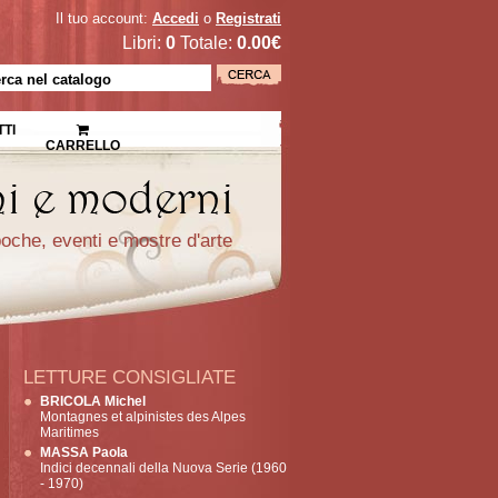
Il tuo account:
Accedi
o
Registrati
Libri:
0
Totale:
0.00€
TI
CARRELLO
epoche, eventi e mostre d'arte
LETTURE CONSIGLIATE
BRICOLA Michel
Montagnes et alpinistes des Alpes
Maritimes
MASSA Paola
Indici decennali della Nuova Serie (1960
- 1970)