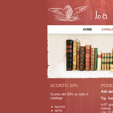
HOME
CATAL
SCONTO 20%
PODE
Atti de
Sconto del 20% su tutto il
catalogo
Tip. Sa
in 8° gra
NOVITA'
manos. a
ARTE
con 13 i