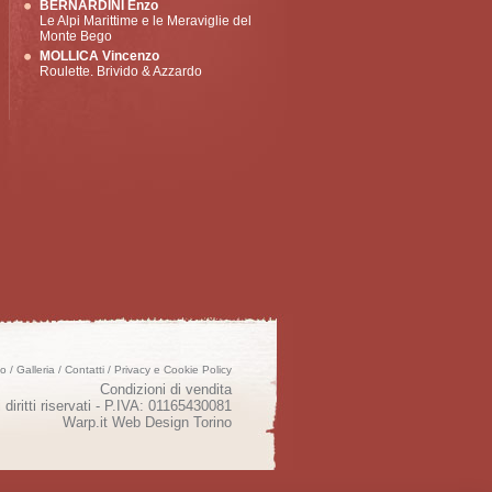
BERNARDINI Enzo
Le Alpi Marittime e le Meraviglie del
Monte Bego
MOLLICA Vincenzo
Roulette. Brivido & Azzardo
mo
/
Galleria
/
Contatti
/
Privacy e Cookie Policy
Condizioni di vendita
 diritti riservati - P.IVA: 01165430081
Warp.it
Web Design Torino