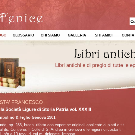
OGO
GLOSSARIO
CHI SIAMO
GALLERIA
SITI AMICI
CONTAT
Libri antichi e di pregio di tutte le 
STA' FRANCESCO
lla Società Ligure di Storia Patria vol. XXXIII
mbolino & Figlio Genova 1901
nde, pp. 283, bross. rifatta con copertine originali applicate ai piatti e tit.
l ds. Contiene: Il Colle di S. Andrea in Genova e le regioni circostanti;
ll. b/n e 10 tavv. di cui m. ripiegate. Intonso.