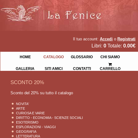
Il tuo account:
Accedi
o
Registrati
Libri:
0
Totale:
0.00€
HOME
CATALOGO
GLOSSARIO
CHI SIAMO
GALLERIA
SITI AMICI
CONTATTI
CARRELLO
SCONTO 20%
Sconto del 20% su tutto il catalogo
NOVITA'
ARTE
CURIOSA E VARIE
DIRITTO - ECONOMIA - SCIENZE SOCIALI
ESOTERISMO
ESPLORAZIONI - VIAGGI
GEOGRAFIA
LETTERATURA