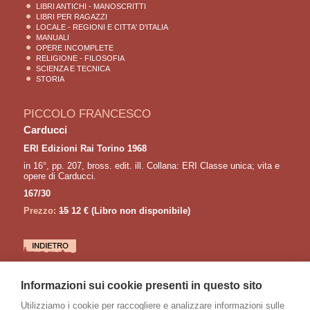
LIBRI ANTICHI - MANOSCRITTI
LIBRI PER RAGAZZI
LOCALE - REGIONI E CITTA' D'ITALIA
MANUALI
OPERE INCOMPLETE
RELIGIONE - FILOSOFIA
SCIENZA E TECNICA
STORIA
PICCOLO FRANCESCO
Carducci
ERI Edizioni Rai Torino 1968
in 16°, pp. 207, bross. edit. ill. Collana: ERI Classe unica; vita e
opere di Carducci.
167/30
Prezzo:
15
12 €
(Libro non disponibile)
LETTURE CONSIGLIATE
Informazioni sui cookie presenti in questo sito
DEL GUZZO Giovanni
Gabriele D'Annunzio senza segreti
Utilizziamo i cookie per raccogliere e analizzare informazioni sulle