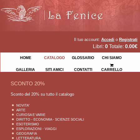
Il tuo account:
Accedi
o
Registrati
Libri:
0
Totale:
0.00€
HOME
CATALOGO
GLOSSARIO
CHI SIAMO
GALLERIA
SITI AMICI
CONTATTI
CARRELLO
SCONTO 20%
Sconto del 20% su tutto il catalogo
NOVITA'
ARTE
CURIOSA E VARIE
DIRITTO - ECONOMIA - SCIENZE SOCIALI
ESOTERISMO
ESPLORAZIONI - VIAGGI
GEOGRAFIA
LETTERATURA