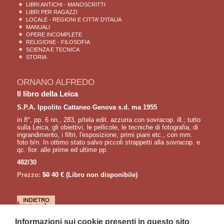
LIBRI ANTICHI - MANOSCRITTI
LIBRI PER RAGAZZI
LOCALE - REGIONI E CITTA' D'ITALIA
MANUALI
OPERE INCOMPLETE
RELIGIONE - FILOSOFIA
SCIENZA E TECNICA
STORIA
ORNANO ALFREDO
Il libro della Leica
S.P.A. Ippolito Cattaneo Genova s.d. ma 1955
in 8°, pp. 6 nn., 283, p/tela edit. azzurra con sovracop. ill.; tutto
sulla Leica, gli obiettivi, le pellicole, le tecniche di fotografia, di
ingrandimento, i filtri, l'esposizione, primi piani etc., con mm.
foto b/n. In ottimo stato salvo piccoli strappetti alla sovracop. e
qc. fior. alle prime ed ultime pp.
482/30
Prezzo:
50
40 €
(Libro non disponibile)
LETTURE CONSIGLIATE
Informazioni sui cookie presenti in questo sito