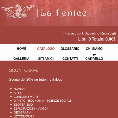
Il tuo account:
Accedi
o
Registrati
Libri:
0
Totale:
0.00€
HOME
CATALOGO
GLOSSARIO
CHI SIAMO
GALLERIA
SITI AMICI
CONTATTI
CARRELLO
SCONTO 20%
Sconto del 20% su tutto il catalogo
NOVITA'
ARTE
CURIOSA E VARIE
DIRITTO - ECONOMIA - SCIENZE SOCIALI
ESOTERISMO
ESPLORAZIONI - VIAGGI
GEOGRAFIA
LETTERATURA