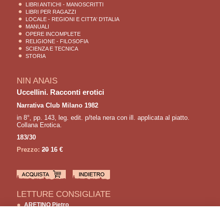
LIBRI ANTICHI - MANOSCRITTI
LIBRI PER RAGAZZI
LOCALE - REGIONI E CITTA' D'ITALIA
MANUALI
OPERE INCOMPLETE
RELIGIONE - FILOSOFIA
SCIENZA E TECNICA
STORIA
NIN ANAIS
Uccellini. Racconti erotici
Narrativa Club Milano 1982
in 8°, pp. 143, leg. edit. p/tela nera con ill. applicata al piatto.
Collana Erotica.
183/30
Prezzo:
20
16 €
LETTURE CONSIGLIATE
ARETINO Pietro
Gli ameni ricordi della bella Nanna