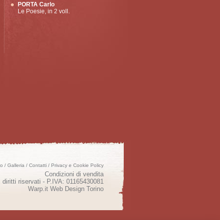
PORTA Carlo
Le Poesie, in 2 voll.
mo
/
Galleria
/
Contatti
/
Privacy e Cookie Policy
Condizioni di vendita
 diritti riservati - P.IVA: 01165430081
Warp.it
Web Design Torino