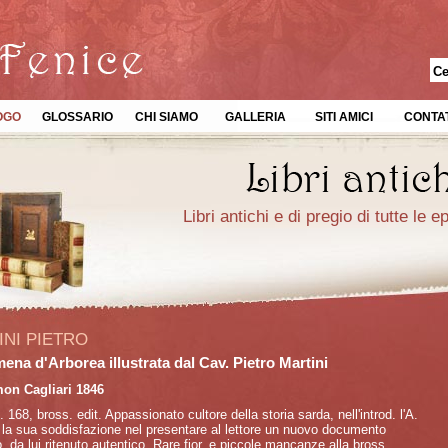
OGO
GLOSSARIO
CHI SIAMO
GALLERIA
SITI AMICI
CONTAT
Libri antichi e di pregio di tutte le 
INI PIETRO
ena d'Arborea illustrata dal Cav. Pietro Martini
mon Cagliari 1846
p. 168, bross. edit. Appassionato cultore della storia sarda, nell'introd. l'A.
la sua soddisfazione nel presentare al lettore un nuovo documento
io, da lui ritenuto autentico. Rare fior. e piccole mancanze alla bross.