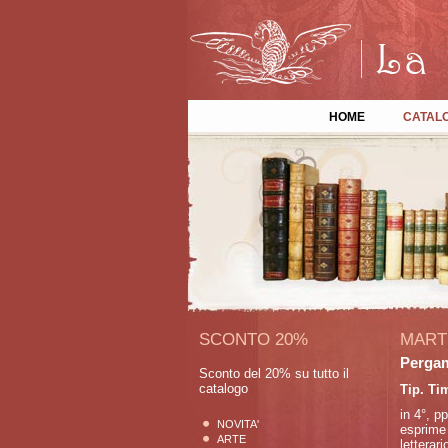
HOME
CATAL
SCONTO 20%
MART
Pergam
Sconto del 20% su tutto il
catalogo
Tip. Ti
in 4°, p
NOVITA'
esprime 
ARTE
letterar