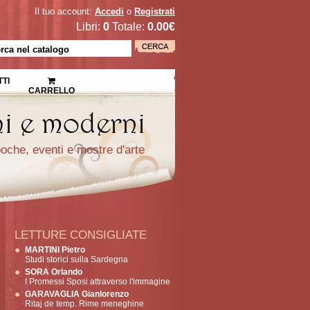
Il tuo account:
Accedi
o
Registrati
Libri:
0
Totale:
0.00€
TI
CARRELLO
epoche, eventi e mostre d'arte
LETTURE CONSIGLIATE
MARTINI Pietro
Studi storici sulla Sardegna
SORA Orlando
I Promessi Sposi attraverso l'immagine
GARAVAGLIA Gianlorenzo
Ritaj de temp. Rime meneghine