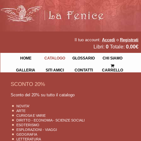
Il tuo account:
Accedi
o
Registrati
Libri:
0
Totale:
0.00€
HOME
CATALOGO
GLOSSARIO
CHI SIAMO
GALLERIA
SITI AMICI
CONTATTI
CARRELLO
SCONTO 20%
Sconto del 20% su tutto il catalogo
NOVITA'
ARTE
CURIOSA E VARIE
DIRITTO - ECONOMIA - SCIENZE SOCIALI
ESOTERISMO
ESPLORAZIONI - VIAGGI
GEOGRAFIA
LETTERATURA