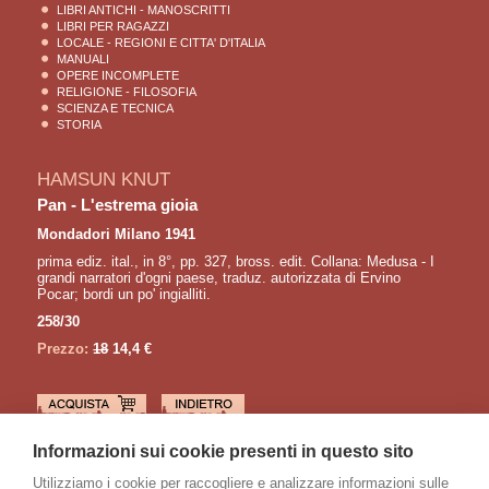
LIBRI ANTICHI - MANOSCRITTI
LIBRI PER RAGAZZI
LOCALE - REGIONI E CITTA' D'ITALIA
MANUALI
OPERE INCOMPLETE
RELIGIONE - FILOSOFIA
SCIENZA E TECNICA
STORIA
HAMSUN KNUT
Pan - L'estrema gioia
Mondadori Milano 1941
prima ediz. ital., in 8°, pp. 327, bross. edit. Collana: Medusa - I
grandi narratori d'ogni paese, traduz. autorizzata di Ervino
Pocar; bordi un po' ingialliti.
258/30
Prezzo:
18
14,4 €
LETTURE CONSIGLIATE
Informazioni sui cookie presenti in questo sito
BACHMANN Ingeborg
Utilizziamo i cookie per raccogliere e analizzare informazioni sulle
Anrufung des grossen bären. Gedichte