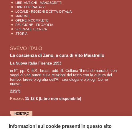
LIBRI ANTICHI - MANOSCRITTI
LIBRI PER RAGAZZI
LOCALE - REGIONI E CITTA' D'ITALIA
MANUALI
OPERE INCOMPLETE
RELIGIONE - FILOSOFIA
SCIENZA E TECNICA
STORIA
SVEVO ITALO
La coscienza di Zeno, a cura di Vito Maistrello
La Nuova Italia Firenze 1993
in 8°, pp. X, 501, bross. edit. ill. Collana 'Il mondo narrato'; con
saggi di vari autori sulle relazioni del testo con la cultura del
tempo, breve biografia dell'A., cronologia e bibliogr. Come
nuovo.
219/fc
Prezzo:
15
12 €
(Libro non disponibile)
LETTURE CONSIGLIATE
Informazioni sui cookie presenti in questo sito
SORA Orlando