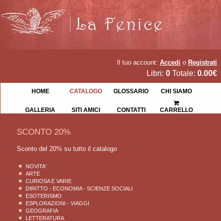
Il tuo account:
Accedi
o
Registrati
Libri:
0
Totale:
0.00€
HOME
CATALOGO
GLOSSARIO
CHI SIAMO
GALLERIA
SITI AMICI
CONTATTI
CARRELLO
SCONTO 20%
Sconto del 20% su tutto il catalogo
NOVITA'
ARTE
CURIOSA E VARIE
DIRITTO - ECONOMIA - SCIENZE SOCIALI
ESOTERISMO
ESPLORAZIONI - VIAGGI
GEOGRAFIA
LETTERATURA