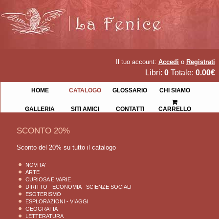
Il tuo account:
Accedi
o
Registrati
Libri:
0
Totale:
0.00€
HOME
CATALOGO
GLOSSARIO
CHI SIAMO
GALLERIA
SITI AMICI
CONTATTI
CARRELLO
SCONTO 20%
Sconto del 20% su tutto il catalogo
NOVITA'
ARTE
CURIOSA E VARIE
DIRITTO - ECONOMIA - SCIENZE SOCIALI
ESOTERISMO
ESPLORAZIONI - VIAGGI
GEOGRAFIA
LETTERATURA