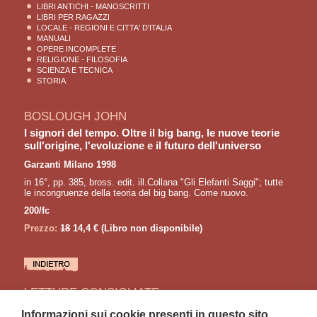
LIBRI ANTICHI - MANOSCRITTI
LIBRI PER RAGAZZI
LOCALE - REGIONI E CITTA' D'ITALIA
MANUALI
OPERE INCOMPLETE
RELIGIONE - FILOSOFIA
SCIENZA E TECNICA
STORIA
BOSLOUGH JOHN
I signori del tempo. Oltre il big bang, le nuove teorie
sull'origine, l'evoluzione e il futuro dell'universo
Garzanti Milano 1998
in 16°, pp. 385, bross. edit. ill.Collana "Gli Elefanti Saggi"; tutte
le incongruenze della teoria del big bang. Come nuovo.
200/fc
Prezzo:
18
14,4 €
(Libro non disponibile)
LETTURE CONSIGLIATE
GAUDIO Francisci Maria
Informazioni sui cookie presenti in questo sito