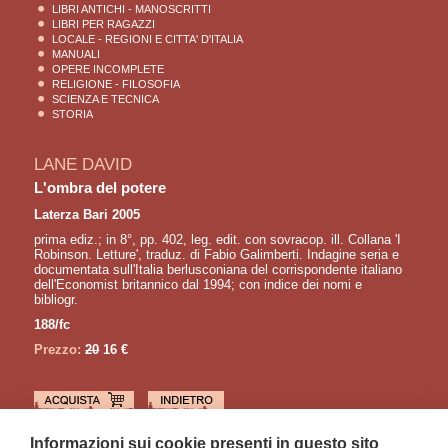
LIBRI ANTICHI - MANOSCRITTI
LIBRI PER RAGAZZI
LOCALE - REGIONI E CITTA' D'ITALIA
MANUALI
OPERE INCOMPLETE
RELIGIONE - FILOSOFIA
SCIENZA E TECNICA
STORIA
LANE DAVID
L'ombra del potere
Laterza Bari 2005
prima ediz.; in 8°, pp. 402, leg. edit. con sovracop. ill. Collana 'I
Robinson. Letture', traduz. di Fabio Galimberti. Indagine seria e
documentata sull'Italia berlusconiana del corrispondente italiano
dell'Economist britannico dal 1994; con indice dei nomi e
bibliogr.
188/fc
Prezzo:
20
16 €
LETTURE CONSIGLIATE
Informazioni sui cookie presenti in questo sito