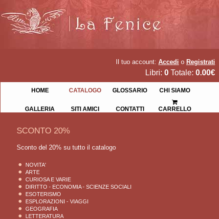
Il tuo account:
Accedi
o
Registrati
Libri:
0
Totale:
0.00€
HOME
CATALOGO
GLOSSARIO
CHI SIAMO
GALLERIA
SITI AMICI
CONTATTI
CARRELLO
SCONTO 20%
Sconto del 20% su tutto il catalogo
NOVITA'
ARTE
CURIOSA E VARIE
DIRITTO - ECONOMIA - SCIENZE SOCIALI
ESOTERISMO
ESPLORAZIONI - VIAGGI
GEOGRAFIA
LETTERATURA