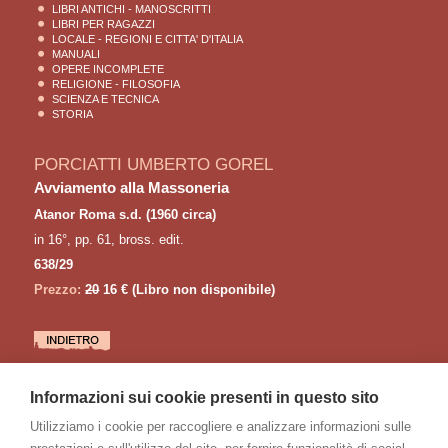
LIBRI ANTICHI - MANOSCRITTI
LIBRI PER RAGAZZI
LOCALE - REGIONI E CITTA' D'ITALIA
MANUALI
OPERE INCOMPLETE
RELIGIONE - FILOSOFIA
SCIENZA E TECNICA
STORIA
PORCIATTI UMBERTO GOREL
Avviamento alla Massoneria
Atanor Roma s.d. (1960 circa)
in 16°, pp. 61, bross. edit.
638/29
Prezzo:
20
16 €
(Libro non disponibile)
LETTURE CONSIGLIATE
Informazioni sui cookie presenti in questo sito
UNITE' MAÇONNIQUE
Le Grand Orient de France et la Déclaration par E. Balliman
Utilizziamo i cookie per raccogliere e analizzare informazioni sulle
NAUDON Paul