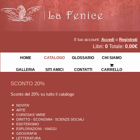
Il tuo account:
Accedi
o
Registrati
Libri:
0
Totale:
0.00€
HOME
CATALOGO
GLOSSARIO
CHI SIAMO
GALLERIA
SITI AMICI
CONTATTI
CARRELLO
SCONTO 20%
Sconto del 20% su tutto il catalogo
NOVITA'
ARTE
CURIOSA E VARIE
DIRITTO - ECONOMIA - SCIENZE SOCIALI
ESOTERISMO
ESPLORAZIONI - VIAGGI
GEOGRAFIA
LETTERATURA