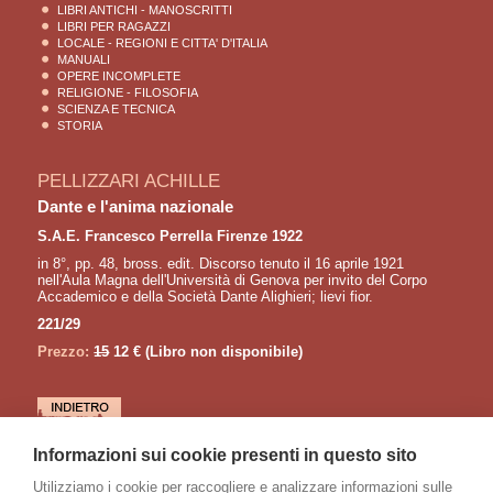
LIBRI ANTICHI - MANOSCRITTI
LIBRI PER RAGAZZI
LOCALE - REGIONI E CITTA' D'ITALIA
MANUALI
OPERE INCOMPLETE
RELIGIONE - FILOSOFIA
SCIENZA E TECNICA
STORIA
PELLIZZARI ACHILLE
Dante e l'anima nazionale
S.A.E. Francesco Perrella Firenze 1922
in 8°, pp. 48, bross. edit. Discorso tenuto il 16 aprile 1921
nell'Aula Magna dell'Università di Genova per invito del Corpo
Accademico e della Società Dante Alighieri; lievi fior.
221/29
Prezzo:
15
12 €
(Libro non disponibile)
LETTURE CONSIGLIATE
Informazioni sui cookie presenti in questo sito
SORA Orlando
Utilizziamo i cookie per raccogliere e analizzare informazioni sulle
I Promessi Sposi attraverso l'immagine