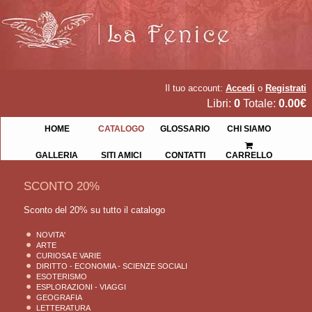
Il tuo account:
Accedi
o
Registrati
Libri:
0
Totale:
0.00€
HOME
CATALOGO
GLOSSARIO
CHI SIAMO
GALLERIA
SITI AMICI
CONTATTI
CARRELLO
SCONTO 20%
Sconto del 20% su tutto il catalogo
NOVITA'
ARTE
CURIOSA E VARIE
DIRITTO - ECONOMIA - SCIENZE SOCIALI
ESOTERISMO
ESPLORAZIONI - VIAGGI
GEOGRAFIA
LETTERATURA