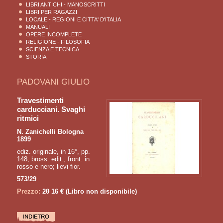
LIBRI ANTICHI - MANOSCRITTI
LIBRI PER RAGAZZI
LOCALE - REGIONI E CITTA' D'ITALIA
MANUALI
OPERE INCOMPLETE
RELIGIONE - FILOSOFIA
SCIENZA E TECNICA
STORIA
PADOVANI GIULIO
Travestimenti
carducciani. Svaghi
ritmici
N. Zanichelli Bologna
1899
ediz. originale, in 16°, pp.
148, bross. edit., front. in
rosso e nero; lievi fior.
573/29
Prezzo:
20
16 €
(Libro non disponibile)