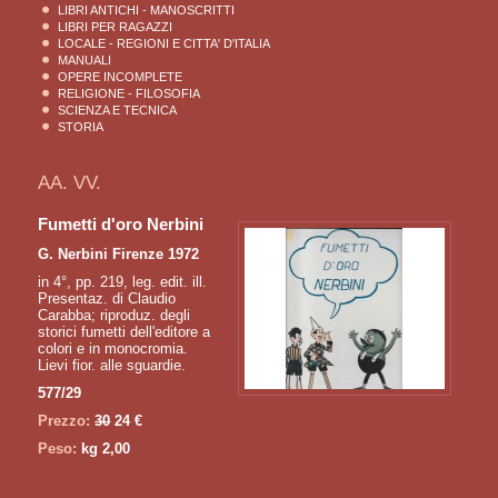
LIBRI ANTICHI - MANOSCRITTI
LIBRI PER RAGAZZI
LOCALE - REGIONI E CITTA' D'ITALIA
MANUALI
OPERE INCOMPLETE
RELIGIONE - FILOSOFIA
SCIENZA E TECNICA
STORIA
AA. VV.
Fumetti d'oro Nerbini
G. Nerbini Firenze 1972
in 4°, pp. 219, leg. edit. ill.
Presentaz. di Claudio
Carabba; riproduz. degli
storici fumetti dell'editore a
colori e in monocromia.
Lievi fior. alle sguardie.
577/29
Prezzo:
30
24 €
Peso:
kg 2,00