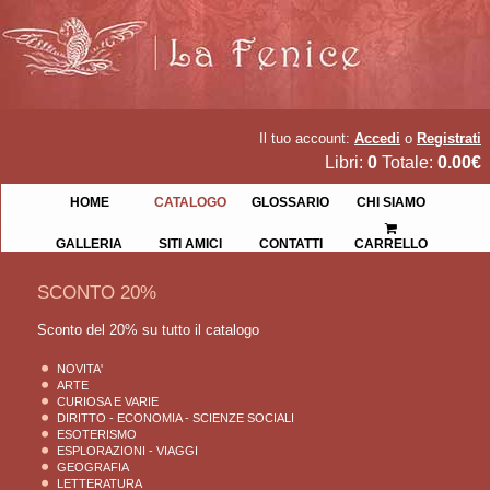
Il tuo account:
Accedi
o
Registrati
Libri:
0
Totale:
0.00€
HOME
CATALOGO
GLOSSARIO
CHI SIAMO
GALLERIA
SITI AMICI
CONTATTI
CARRELLO
SCONTO 20%
Sconto del 20% su tutto il catalogo
NOVITA'
ARTE
CURIOSA E VARIE
DIRITTO - ECONOMIA - SCIENZE SOCIALI
ESOTERISMO
ESPLORAZIONI - VIAGGI
GEOGRAFIA
LETTERATURA