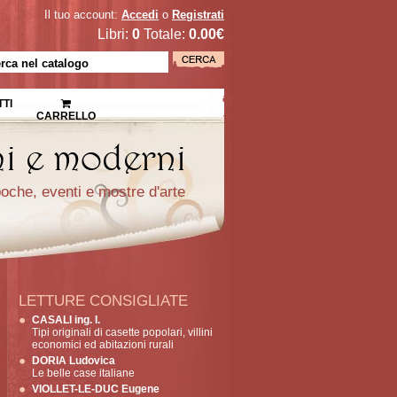
Il tuo account:
Accedi
o
Registrati
Libri:
0
Totale:
0.00€
TI
CARRELLO
epoche, eventi e mostre d'arte
LETTURE CONSIGLIATE
CASALI ing. I.
Tipi originali di casette popolari, villini
economici ed abitazioni rurali
DORIA Ludovica
Le belle case italiane
VIOLLET-LE-DUC Eugene