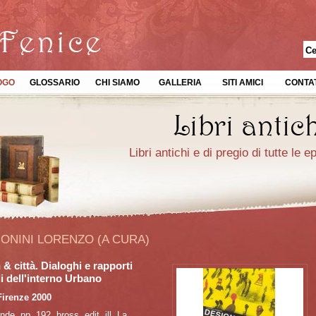
OGO
GLOSSARIO
CHI SIAMO
GALLERIA
SITI AMICI
CONTAT
Libri antichi e di pregio di tutte le 
ONINI LORENZO (A CURA)
& città. Dialoghi e rapporti
i dell'interno Urbano
Firenze 2000
nde, pp. 192, bross. edit. ill. La