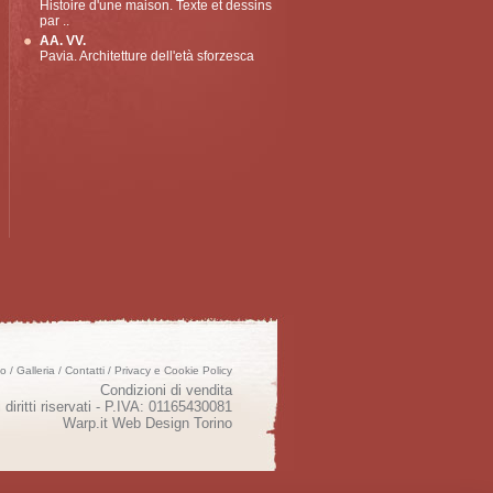
Histoire d'une maison. Texte et dessins
par ..
AA. VV.
Pavia. Architetture dell'età sforzesca
mo
/
Galleria
/
Contatti
/
Privacy e Cookie Policy
Condizioni di vendita
 diritti riservati - P.IVA: 01165430081
Warp.it
Web Design Torino