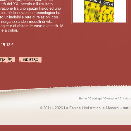
ittà del XXI secolo è il risultato
egrazione fra uno spazio fisico ed uno
, poiché l'innovazione tecnologica ha
to un'invisibile rete di relazioni con
, riorganizzando i modelli di vita, il
agire e di abitare le case e le città. M.
n e a colori.
15
12 €
Home
/
Catalogo
/
Glossario
/
Chi sia
©2011 - 2026 La Fenice Libri Antichi e Moderni - tutti i