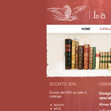
HOME
CATAL
SCONTO 20%
CREM
Sconto del 20% su tutto il
Design 
catalogo
spazial
Alinea 
NOVITA'
ARTE
in 8° gra