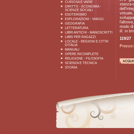
CURIOSA E VARIE
stanza-c
DIRITTO - ECONOMIA -
dell'int
SCIENZE SOCIALI
virtuale
ESOTERISMO
sviluppa
ESPLORAZIONI - VIAGGI
l'altrove
GEOGRAFIA
modo di 
LETTERATURA
ill. in b/
LIBRI ANTICHI - MANOSCRITTI
LIBRI PER RAGAZZI
119/27
LOCALE - REGIONI E CITTA'
D'ITALIA
Prezzo:
MANUALI
OPERE INCOMPLETE
RELIGIONE - FILOSOFIA
SCIENZA E TECNICA
STORIA