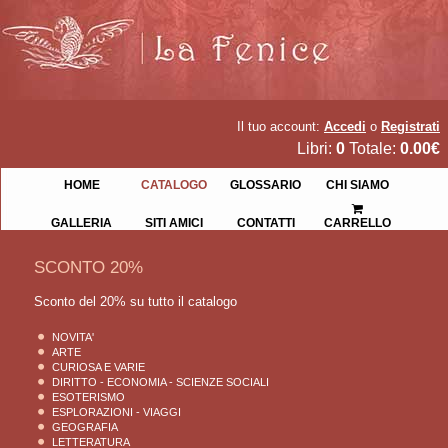
Il tuo account:
Accedi
o
Registrati
Libri:
0
Totale:
0.00€
HOME
CATALOGO
GLOSSARIO
CHI SIAMO
GALLERIA
SITI AMICI
CONTATTI
CARRELLO
SCONTO 20%
Sconto del 20% su tutto il catalogo
NOVITA'
ARTE
CURIOSA E VARIE
DIRITTO - ECONOMIA - SCIENZE SOCIALI
ESOTERISMO
ESPLORAZIONI - VIAGGI
GEOGRAFIA
LETTERATURA