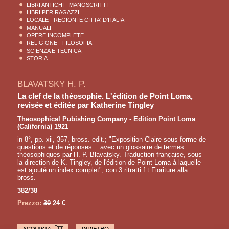
LIBRI ANTICHI - MANOSCRITTI
LIBRI PER RAGAZZI
LOCALE - REGIONI E CITTA' D'ITALIA
MANUALI
OPERE INCOMPLETE
RELIGIONE - FILOSOFIA
SCIENZA E TECNICA
STORIA
BLAVATSKY H. P.
La clef de la théosophie. L'édition de Point Loma,
revisée et éditée par Katherine Tingley
Theosophical Pubishing Company - Edition Point Loma
(California) 1921
in 8°, pp. xii, 357, bross. edit.; "Exposition Claire sous forme de
questions et de réponses... avec un glossaire de termes
théosophiques par H. P. Blavatsky. Traduction française, sous
la direction de K. Tingley, de l'édition de Point Loma à laquelle
est ajouté un index complet", con 3 ritratti f.t.Fioriture alla
bross.
382/38
Prezzo:
30
24 €