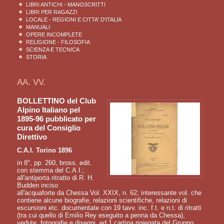
LIBRI ANTICHI - MANOSCRITTI
LIBRI PER RAGAZZI
LOCALE - REGIONI E CITTA' D'ITALIA
MANUALI
OPERE INCOMPLETE
RELIGIONE - FILOSOFIA
SCIENZA E TECNICA
STORIA
AA. VV.
BOLLETTINO del Club
Alpino Italiano pel
1895-96 pubblicato per
cura del Consiglio
Direttivo
C.A.I. Torino 1896
in 8°, pp. 260, bross. edit.
con stemma del C.A.I.;
all'antiporta ritratto di R. H.
Budden inciso
all'acquaforte da Chessa Vol. XXIX, n. 62; interessante vol. che
contiene alcune biografie, relazioni scientifiche, relazioni di
escursioni etc. documentate con 19 tavv. inc. f.t. e n.t. di ritratti
(tra cui quello di Emilio Rey eseguito a penna da Chessa),
vedute, fotografie e disegni, ed 1 cartina ripiegata del Gruppo