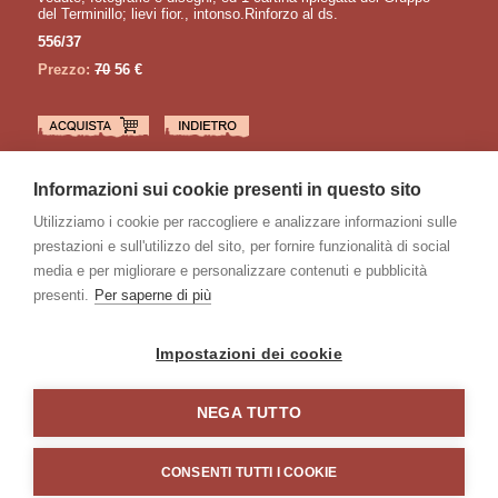
del Terminillo; lievi fior., intonso.Rinforzo al ds.
556/37
Prezzo:
70
56 €
LETTURE CONSIGLIATE
Informazioni sui cookie presenti in questo sito
SAGLIO Silvio
Alpi Cozie
Utilizziamo i cookie per raccogliere e analizzare informazioni sulle
AA. VV.
prestazioni e sull'utilizzo del sito, per fornire funzionalità di social
BOLLETTINO del Club Alpino Italiano pel 1900 pubblicato per cura
del Consiglio Direttivo
media e per migliorare e personalizzare contenuti e pubblicità
Gruppo Alpinistico
presenti.
Per saperne di più
Montagne nostre
GOS Charles
Tragedies alpestres
Impostazioni dei cookie
NEGA TUTTO
Home
/
Catalogo
/
Glossario
/
Chi siamo
/
Galleria
/
Contatti
/
Privacy e Cookie Policy
Condizioni di vendita
CONSENTI TUTTI I COOKIE
©2011 - 2026 La Fenice Libri Antichi e Moderni - tutti i diritti riservati - P.IVA: