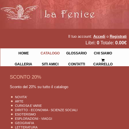
Il tuo account:
Accedi
o
Registrati
Libri:
0
Totale:
0.00€
HOME
CATALOGO
GLOSSARIO
CHI SIAMO
GALLERIA
SITI AMICI
CONTATTI
CARRELLO
SCONTO 20%
Sconto del 20% su tutto il catalogo
NOVITA'
ARTE
CURIOSA E VARIE
DIRITTO - ECONOMIA - SCIENZE SOCIALI
ESOTERISMO
ESPLORAZIONI - VIAGGI
GEOGRAFIA
LETTERATURA