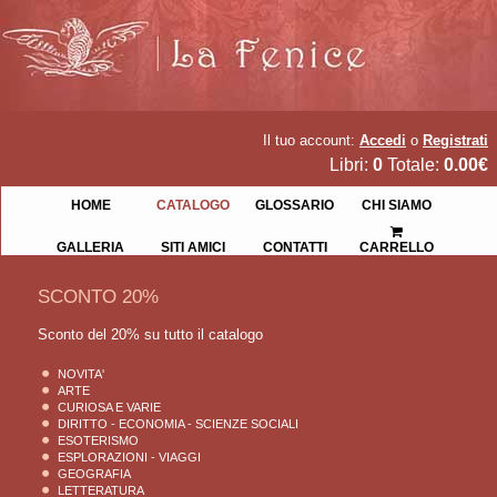
Il tuo account:
Accedi
o
Registrati
Libri:
0
Totale:
0.00€
HOME
CATALOGO
GLOSSARIO
CHI SIAMO
GALLERIA
SITI AMICI
CONTATTI
CARRELLO
SCONTO 20%
Sconto del 20% su tutto il catalogo
NOVITA'
ARTE
CURIOSA E VARIE
DIRITTO - ECONOMIA - SCIENZE SOCIALI
ESOTERISMO
ESPLORAZIONI - VIAGGI
GEOGRAFIA
LETTERATURA