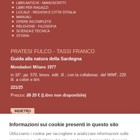
LIBRI ANTICHI - MANOSCRITTI
LIBRI PER RAGAZZI
LOCALE - REGIONI E CITTA' D'ITALIA
MANUALI
OPERE INCOMPLETE
RELIGIONE - FILOSOFIA
SCIENZA E TECNICA
STORIA
PRATESI FULCO - TASSI FRANCO
Guida alla natura della Sardegna
Mondadori Milano 1977
in 16°, pp. 570, bross. edit. ill.; con la collaboraz. del WWF, 220
ill. a colori e b/n.
221/25
Prezzo:
25
20 €
(Libro non disponibile)
LETTURE CONSIGLIATE
Informazioni sui cookie presenti in questo sito
PRATESI Fulco - TASSI Franco
Utilizziamo i cookie per raccogliere e analizzare informazioni sulle
Guida alla natura della Sicilia