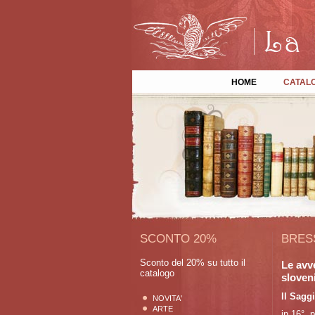
HOME
CATAL
SCONTO 20%
BRES
Sconto del 20% su tutto il
Le avv
catalogo
sloveni
Il Sagg
NOVITA'
ARTE
in 16°, 