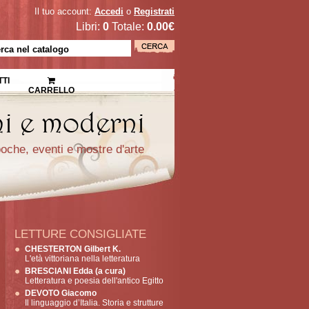
Il tuo account:
Accedi
o
Registrati
Libri:
0
Totale:
0.00€
TI
CARRELLO
epoche, eventi e mostre d'arte
LETTURE CONSIGLIATE
CHESTERTON Gilbert K.
L'età vittoriana nella letteratura
BRESCIANI Edda (a cura)
Letteratura e poesia dell'antico Egitto
DEVOTO Giacomo
Il linguaggio d’Italia. Storia e strutture