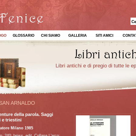
OGO
GLOSSARIO
CHI SIAMO
GALLERIA
SITI AMICI
CONTAT
Libri antichi e di pregio di tutte le 
SAN ARNALDO
enture della parola. Saggi
 e triestini
iatore Milano 1985
pp. 240; bross. edit. Collana L'arco;