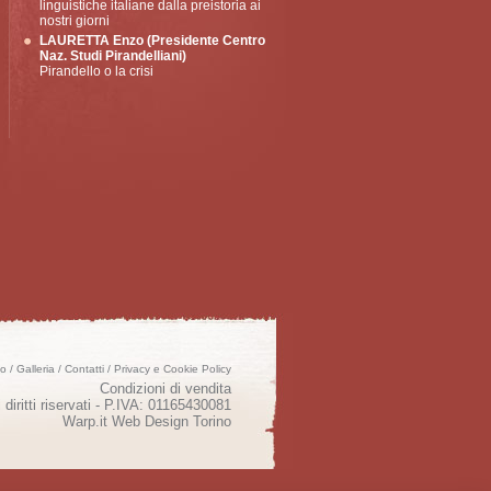
linguistiche italiane dalla preistoria ai
nostri giorni
LAURETTA Enzo (Presidente Centro
Naz. Studi Pirandelliani)
Pirandello o la crisi
mo
/
Galleria
/
Contatti
/
Privacy e Cookie Policy
Condizioni di vendita
 diritti riservati - P.IVA: 01165430081
Warp.it
Web Design Torino