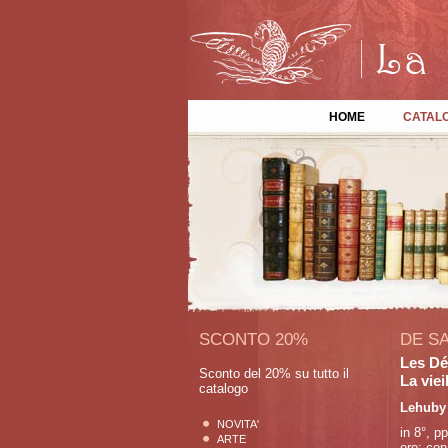
HOME
CATAL
SCONTO 20%
DE S
Les Dé
Sconto del 20% su tutto il
La viei
catalogo
Lehuby 
NOVITA'
in 8°, pp
ARTE
oro; con