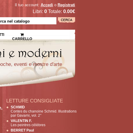
Il tuo account:
Accedi
o
Registrati
Libri:
0
Totale:
0.00€
TI
CARRELLO
epoche, eventi e mostre d'arte
LETTURE CONSIGLIATE
e,
SCHMID
Contes du chanoine Schmid. Illustrations
par Gavarni, vol. 2°
VALENTIN F.
Les peintres célèbres
BERRET Paul