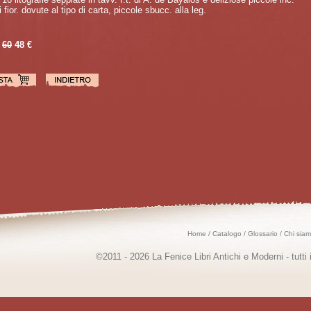
vi fior. dovute al tipo di carta, piccole sbucc. alla leg.
60
48 €
Home
/
Catalogo
/
Glossario
/
Chi sia
©2011 - 2026 La Fenice Libri Antichi e Moderni - tutti i