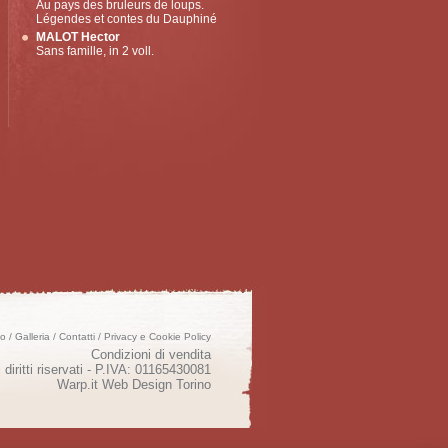
Au pays des bruleurs de loups.
Légendes et contes du Dauphiné
MALOT Hector
Sans famille, in 2 voll.
mo
/
Galleria
/
Contatti
/
Privacy e Cookie Policy
Condizioni di vendita
 diritti riservati - P.IVA: 01165430081
Warp.it
Web Design Torino