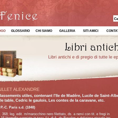
OGO
GLOSSARIO
CHI SIAMO
GALLERIA
SITI AMICI
CONTAT
Libri antichi e di pregio di tutte le 
AILLET ALEXANDRE
lassements utiles, contenant l'Ile de Madére, Lucile de Saint-Alb
lle table, Cedric le gaulois, Les contes de la caravane, etc.
P.-C. Paris s.d. (1848)
. 368; leg. edit. m/marocchino nero filettato, ds. a nervi con tit. e fregi in
 16 litografie seppiate in tavv. f.t. di A. de Bayalos e deliziose piccole inc.