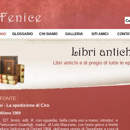
OGO
GLOSSARIO
CHI SIAMO
GALLERIA
SITI AMICI
CONTAT
Libri antichi e di pregio di tutte le 
FONTE
i - La spedizione di Ciro
 Milano 1969
p. 127, bross. edit. ill. con sguardie, bella carta uso a mano; introduz. e
Pierluciano Guardigli, traduz. di Lela Mazzone, con testo greco a fronte
oduce l'edizione di Oxford 1904, dell'opera omnia di Senofonte a cura di