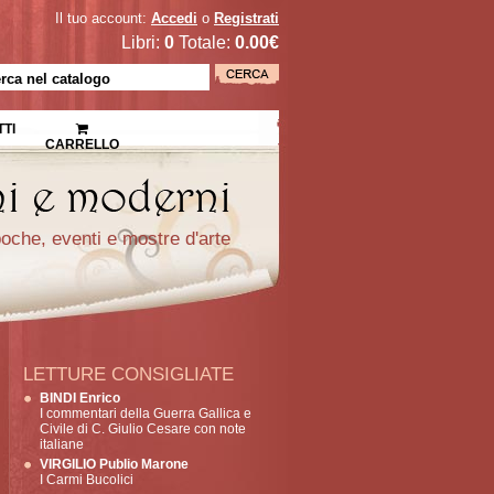
Il tuo account:
Accedi
o
Registrati
Libri:
0
Totale:
0.00€
TI
CARRELLO
epoche, eventi e mostre d'arte
LETTURE CONSIGLIATE
BINDI Enrico
I commentari della Guerra Gallica e
Civile di C. Giulio Cesare con note
italiane
VIRGILIO Publio Marone
I Carmi Bucolici