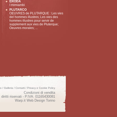
ERODA
I mimiambi
PLUTARCO
OEUVRES de PLUTARQUE : Les vies
del hommes illustres; Les vies des
hommes illustres pour servir de
supplement aux vies de Pluterque;
Oeuvres morales; ...
mo
/
Galleria
/
Contatti
/
Privacy e Cookie Policy
Condizioni di vendita
 diritti riservati - P.IVA: 01165430081
Warp.it
Web Design Torino