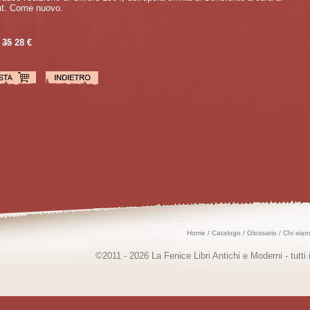
t. Come nuovo.
35
28 €
Home
/
Catalogo
/
Glossario
/
Chi sia
©2011 - 2026 La Fenice Libri Antichi e Moderni - tutti i