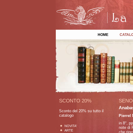
HOME
CATAL
SCONTO 20%
SENO
Anabas
Sconto del 20% su tutto il
catalogo
Pierrel
in 8°, p
NOVITA'
note di 
ARTE
che ripr