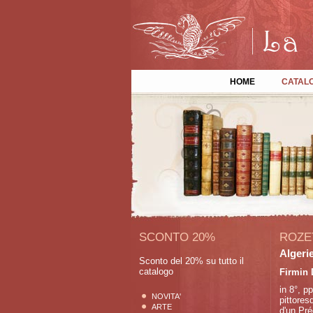
HOME
CATAL
SCONTO 20%
ROZET
Algerie
Sconto del 20% su tutto il
catalogo
Firmin 
in 8°, p
NOVITA'
pittores
ARTE
d'un Pré