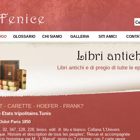
OGO
GLOSSARIO
CHI SIAMO
GALLERIA
SITI AMICI
CONTAT
Libri antichi e di pregio di tutte le 
 - CARETTE - HOEFER - FRANK?
 Etats tripolitains.Tunis
Didot Paris 1850
p. 32, 347, 128, 228, bross. edit. ill. blu e bianco. Collana 'L'Univers
que. Histoire et description de tous les peuples'; 'Revue et accompagnée
cis historique par M. J. Marcel', testo su 2 colonne; con 2 carte geogr.