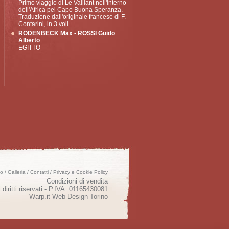
Primo viaggio di Le Vaillant nell'interno
dell'Africa pel Capo Buona Speranza.
Traduzione dall'originale francese di F.
Contarini, in 3 voll.
RODENBECK Max - ROSSI Guido
Alberto
EGITTO
mo
/
Galleria
/
Contatti
/
Privacy e Cookie Policy
Condizioni di vendita
 diritti riservati - P.IVA: 01165430081
Warp.it
Web Design Torino