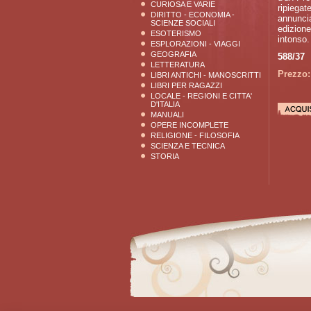
CURIOSA E VARIE
ripiegat
DIRITTO - ECONOMIA -
annuncia
SCIENZE SOCIALI
edizione
ESOTERISMO
intonso.
ESPLORAZIONI - VIAGGI
GEOGRAFIA
588/37
LETTERATURA
Prezzo:
LIBRI ANTICHI - MANOSCRITTI
LIBRI PER RAGAZZI
LOCALE - REGIONI E CITTA'
D'ITALIA
MANUALI
OPERE INCOMPLETE
RELIGIONE - FILOSOFIA
SCIENZA E TECNICA
STORIA