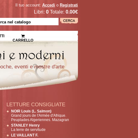
Il tuo account:
Accedi
o
Registrati
Libri:
0
Totale:
0.00€
TI
CARRELLO
epoche, eventi e mostre d'arte
LETTURE CONSIGLIATE
NOIR Louis (L. Salmon)
Grand jours de l'Armée d'Afrique.
Peuplades Algeriennes. Mazagran
STANLEY Henry
La terre de servitude
LE VAILLANT F.