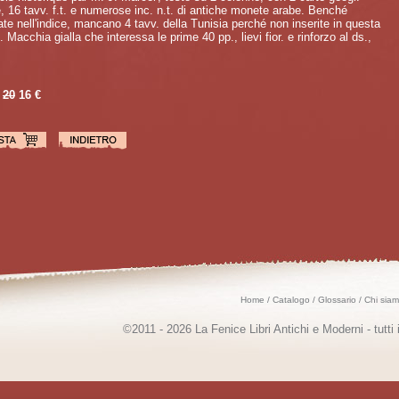
e, 16 tavv. f.t. e numerose inc. n.t. di antiche monete arabe. Benché
te nell'indice, mancano 4 tavv. della Tunisia perché non inserite in questa
. Macchia gialla che interessa le prime 40 pp., lievi fior. e rinforzo al ds.,
20
16 €
Home
/
Catalogo
/
Glossario
/
Chi sia
©2011 - 2026 La Fenice Libri Antichi e Moderni - tutti i